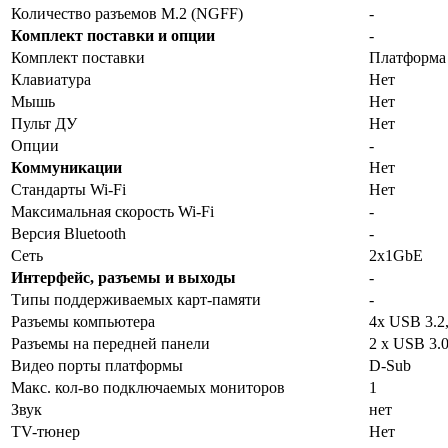
Количество разъемов M.2 (NGFF)
-
Комплект поставки и опции
-
Комплект поставки
Платформа
Клавиатура
Нет
Мышь
Нет
Пульт ДУ
Нет
Опции
-
Коммуникации
Нет
Стандарты Wi-Fi
Нет
Максимальная скорость Wi-Fi
-
Версия Bluetooth
-
Сеть
2x1GbE
Интерфейс, разъемы и выходы
-
Типы поддерживаемых карт-памяти
-
Разъемы компьютера
4x USB 3.2
Разъемы на передней панели
2 x USB 3.
Видео порты платформы
D-Sub
Макс. кол-во подключаемых мониторов
1
Звук
нет
TV-тюнер
Нет