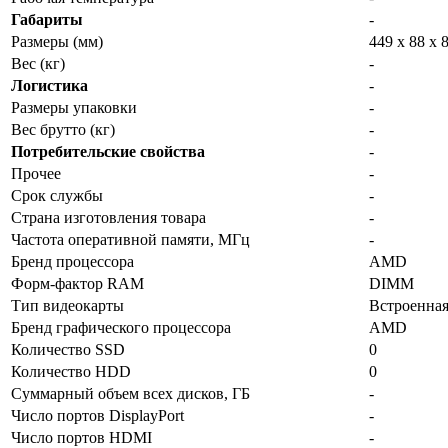
Габариты
-
Размеры (мм)
449 х 88 х 
Вес (кг)
-
Логистика
-
Размеры упаковки
-
Вес брутто (кг)
-
Потребительские свойства
-
Прочее
-
Срок службы
-
Страна изготовления товара
-
Частота оперативной памяти, МГц
-
Бренд процессора
AMD
Форм-фактор RAM
DIMM
Тип видеокарты
Встроенна
Бренд графического процессора
AMD
Количество SSD
0
Количество HDD
0
Суммарный объем всех дисков, ГБ
-
Число портов DisplayPort
-
Число портов HDMI
-