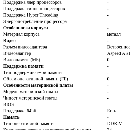
Поддержка ядер процессоров
-
Поддержка типов процессоров
-
Поддержка Hyper Threading
-
Энергопотребление процессора
-
Особенности корпуса
-
Материал корпуса
металл
Видео
-
Разъем видеоадаптера
Встроенное
Видеоадаптер
Aspeed AS
Видеопамять (МБ)
0
Поддержка памяти
-
Тип поддерживаемой памяти
-
Объем оперативной памяти (ГБ)
0
Особенности материнской платы
-
Модель материнской платы
-
Чипсет материнской платы
-
BIOS
-
Поддержка 64bit
Есть
Память
-
Тип оперативной памяти
DDR-V
Количество слотов для оперативной памяти
24