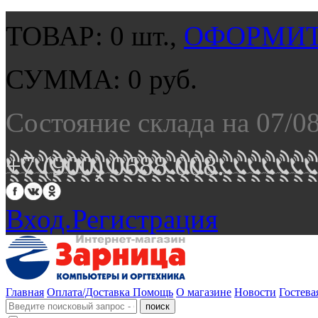
ТОВАР:
0
шт.,
ОФОРМИТ
СУММА:
0
руб.
Состояние склада на 07/0
+7 (900) 0688 008.
Вход.
Регистрация
Главная
Оплата/Доставка
Помощь
О магазине
Новости
Гостева