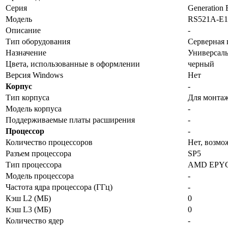
Серия
Generation 
Модель
RS521A-E1
Описание
-
Тип оборудования
Серверная 
Назначение
Универсал
Цвета, использованные в оформлении
черный
Версия Windows
Нет
Корпус
-
Тип корпуса
Для монтаж
Модель корпуса
-
Поддерживаемые платы расширения
-
Процессор
-
Количество процессоров
Нет, возмо
Разъем процессора
SP5
Тип процессора
AMD EPY
Модель процессора
-
Частота ядра процессора (ГГц)
-
Кэш L2 (МБ)
0
Кэш L3 (МБ)
0
Количество ядер
-