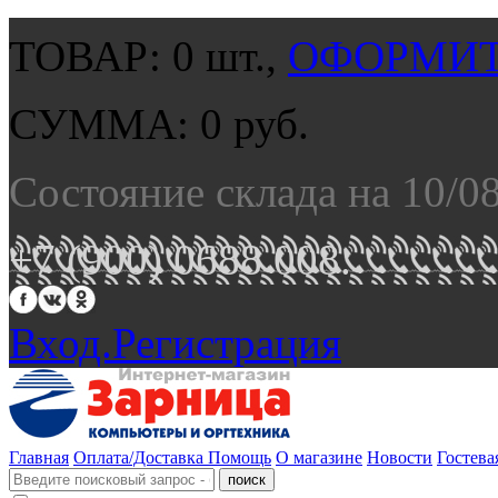
ТОВАР:
0
шт.,
ОФОРМИТ
СУММА:
0
руб.
Состояние склада на 10/0
+7 (900) 0688 008.
Вход.
Регистрация
Главная
Оплата/Доставка
Помощь
О магазине
Новости
Гостева