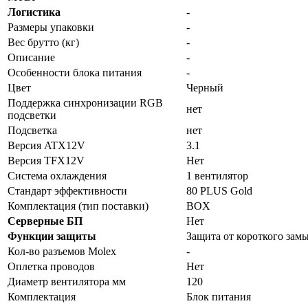
Логистика
-
Размеры упаковки
-
Вес брутто (кг)
-
Описание
-
Особенности блока питания
-
Цвет
Черный
Поддержка синхронизации RGB
нет
подсветки
Подсветка
нет
Версия ATX12V
3.1
Версия TFX12V
Нет
Система охлаждения
1 вентилятор
Стандарт эффективности
80 PLUS Gold
Комплектация (тип поставки)
BOX
Серверные БП
Нет
Функции защиты
Защита от короткого зам
Кол-во разъемов Molex
-
Оплетка проводов
Нет
Диаметр вентилятора мм
120
Комплектация
Блок питания