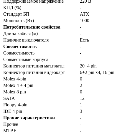
Поддерживаемое напряжение
220 В
КПД (%)
-
Стандарт БП
ATX
Мощность (Вт)
1000
Потребительские свойства
-
Длина кабеля (м)
-
Наличие выключателя
Есть
Совместимость
-
Совместимость
-
Совместимые корпуса
-
Коннектор питания мат.платы
20+4 pin
Коннектор питания видеокарт
6+2 pin x4, 16 pin
Molex 4-pin
0
Molex 4 + 4 pin
2
Molex 8 pin
0
SATA
12
Floppy 4-pin
1
IDE 4-pin
3
Прочие характеристики
-
Прочее
-
MTBF
-