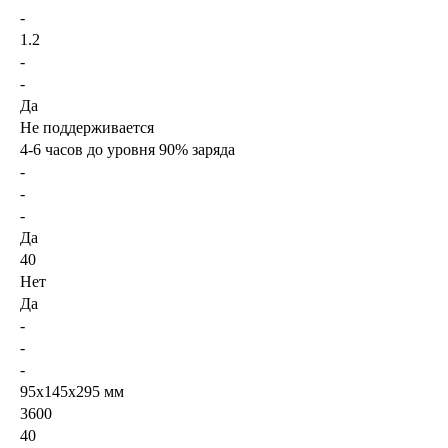
-
1.2
-
-
Да
Не поддерживается
4-6 часов до уровня 90% заряда
-
-
-
Да
40
Нет
Да
-
-
-
95x145x295 мм
3600
40