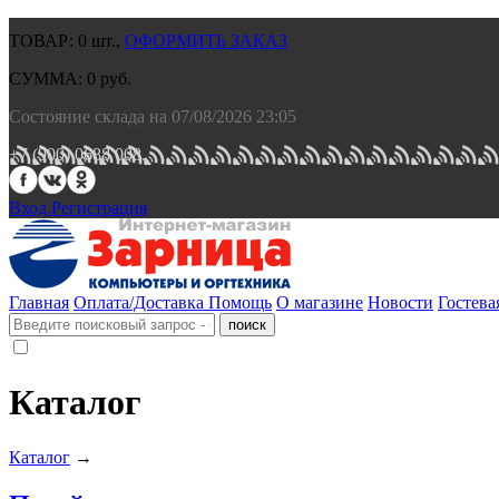
ТОВАР:
0
шт.,
ОФОРМИТЬ ЗАКАЗ
СУММА:
0
руб.
Состояние склада на 07/08/2026 23:05
+7 (900) 0688 008.
Вход.
Регистрация
Главная
Оплата/Доставка
Помощь
О магазине
Новости
Гостева
Каталог
Каталог
→