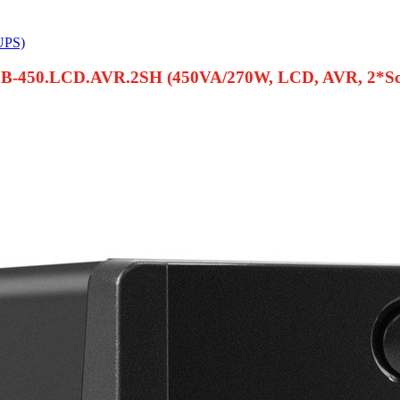
UPS)
-450.LCD.AVR.2SH (450VA/270W, LCD, AVR, 2*Schu