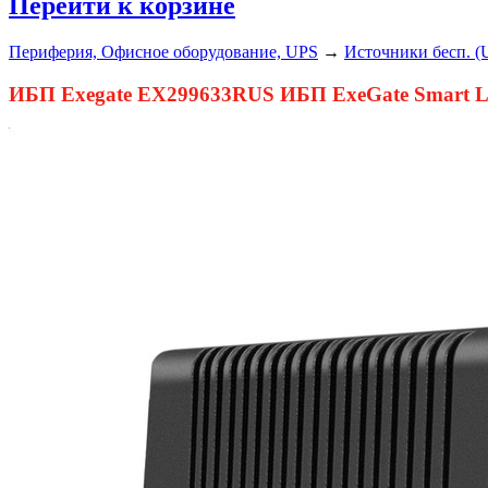
Перейти к корзине
Периферия, Офисное оборудование, UPS
→
Источники бесп. (
ИБП Exegate EX299633RUS ИБП ExeGate Smart LB