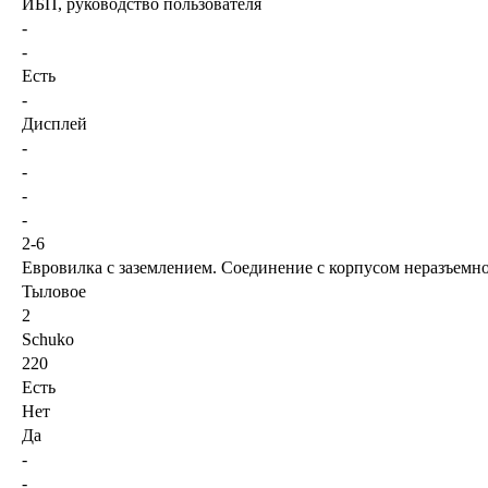
ИБП, руководство пользователя
-
-
Есть
-
Дисплей
-
-
-
-
2-6
Евровилка с заземлением. Соединение с корпусом неразъемн
Тыловое
2
Schuko
220
Есть
Нет
Да
-
-