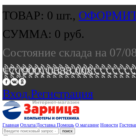
ТОВАР:
0
шт.,
ОФОРМИТ
СУММА:
0
руб.
Состояние склада на 07/0
+7 (900) 0688 008.
Вход.
Регистрация
Главная
Оплата/Доставка
Помощь
О магазине
Новости
Гостева