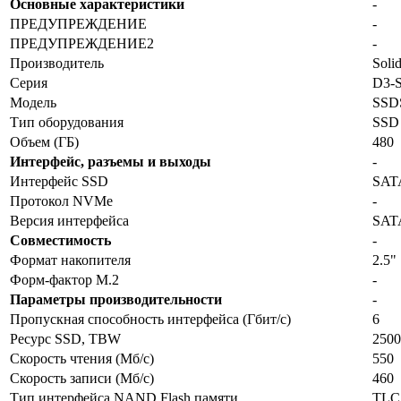
Основные характеристики
-
ПРЕДУПРЕЖДЕНИЕ
-
ПРЕДУПРЕЖДЕНИЕ2
-
Производитель
Soli
Серия
D3-
Модель
SSD
Тип оборудования
SSD
Объем (ГБ)
480
Интерфейс, разъемы и выходы
-
Интерфейс SSD
SAT
Протокол NVMe
-
Версия интерфейса
SATA
Совместимость
-
Формат накопителя
2.5"
Форм-фактор M.2
-
Параметры производительности
-
Пропускная способность интерфейса (Гбит/с)
6
Ресурс SSD, TBW
2500
Скорость чтения (Мб/с)
550
Скорость записи (Мб/с)
460
Тип интерфейса NAND Flash памяти
TLC