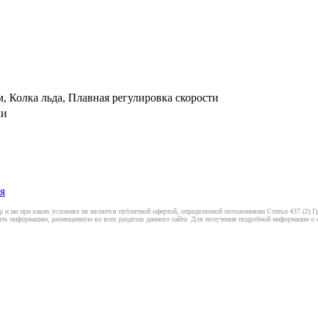
 Колка льда, Плавная регулировка скорости
ки
я
 и ни при каких условиях не является публичной офертой, определяемой положениями Статьи 437 (2) Гр
ть информацию, размещенную во всех разделах данного сайта. Для получения подробной информации о ст