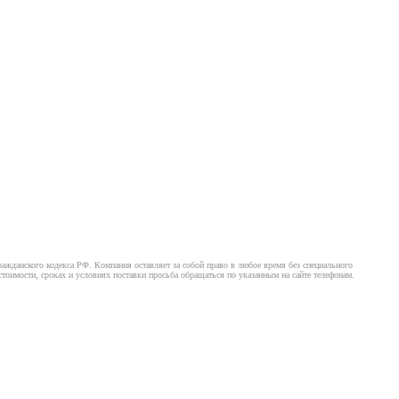
ажданского кодекса РФ. Компания оставляет за собой право в любое время без специального
оимости, сроках и условиях поставки просьба обращаться по указанным на сайте телефонам.