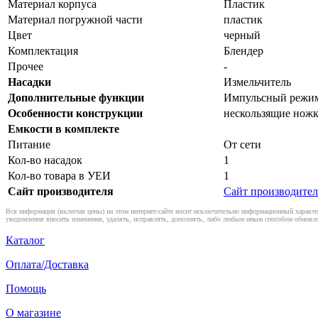
Материал корпуса
Пластик
Материал погружной части
пластик
Цвет
черный
Комплектация
Блендер
Прочее
-
Насадки
Измельчитель
Дополнительные функции
Импульсный режим,
Особенности конструкции
нескользящие нож
Емкости в комплекте
Питание
От сети
Кол-во насадок
1
Кол-во товара в УЕИ
1
Сайт производителя
Сайт производител
Вся информация (включая цены) на этом интернет-сайте носит исключительно информационный характер
уведомления вносить изменения, удалять, исправлять, дополнять, либо любым иным способом обновля
Каталог
Оплата/Доставка
Помощь
О магазине