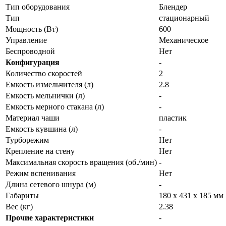
Тип оборудования
Блендер
Тип
стационарный
Мощность (Вт)
600
Управление
Механическое
Беспроводной
Нет
Конфигурация
-
Количество скоростей
2
Емкость измельчителя (л)
2.8
Емкость мельнички (л)
-
Емкость мерного стакана (л)
-
Материал чаши
пластик
Емкость кувшина (л)
-
Турборежим
Нет
Крепление на стену
Нет
Максимальная скорость вращения (об./мин)
-
Режим вспенивания
Нет
Длина сетевого шнура (м)
-
Габариты
180 х 431 х 185 мм
Вес (кг)
2.38
Прочие характеристики
-