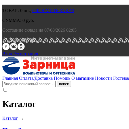
ТОВАР:
0
шт.,
ОФОРМИТЬ ЗАКАЗ
СУММА:
0
руб.
Состояние склада на 07/08/2026 02:05
+7 (900) 0688 008.
Вход.
Регистрация
Главная
Оплата/Доставка
Помощь
О магазине
Новости
Гостева
Каталог
Каталог
→