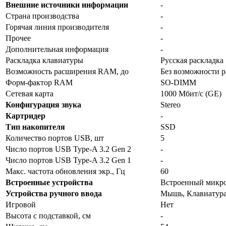
Внешние источники информации
-
Страна производства
-
Горячая линия производителя
-
Прочее
-
Дополнительная информация
-
Раскладка клавиатуры
Русская раскладка
Возможность расширения RAM, до
Без возможности 
Форм-фактор RAM
SO-DIMM
Сетевая карта
1000 Мбит/с (GE)
Конфигурация звука
Stereo
Картридер
-
Тип накопителя
SSD
Количество портов USB, шт
5
Число портов USB Type-A 3.2 Gen 2
-
Число портов USB Type-A 3.2 Gen 1
-
Макс. частота обновления экр., Гц
60
Встроенные устройства
Встроенный микр
Устройства ручного ввода
Мышь, Клавиатур
Игровой
Нет
Высота с подставкой, см
-