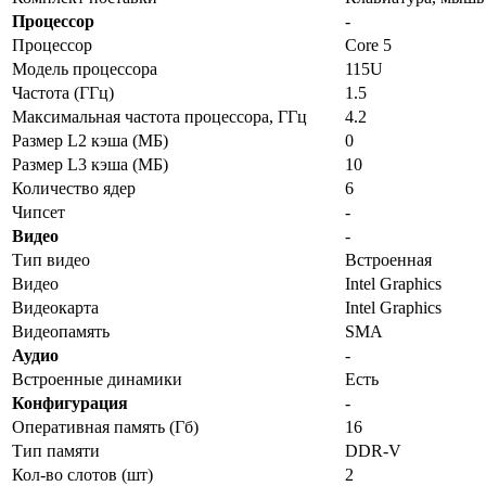
Процессор
-
Процессор
Core 5
Модель процессора
115U
Частота (ГГц)
1.5
Максимальная частота процессора, ГГц
4.2
Размер L2 кэша (МБ)
0
Размер L3 кэша (МБ)
10
Количество ядер
6
Чипсет
-
Видео
-
Тип видео
Встроенная
Видео
Intel Graphics
Видеокарта
Intel Graphics
Видеопамять
SMA
Аудио
-
Встроенные динамики
Есть
Конфигурация
-
Оперативная память (Гб)
16
Тип памяти
DDR-V
Кол-во слотов (шт)
2