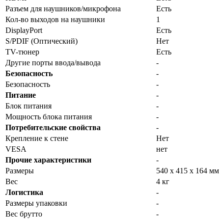
Разъем для наушников/микрофона
Есть
Кол-во выходов на наушники
1
DisplayPort
Есть
S/PDIF (Оптический)
Нет
TV-тюнер
Есть
Другие порты ввода/вывода
-
Безопасность
-
Безопасность
-
Питание
-
Блок питания
-
Мощность блока питания
-
Потребительские свойства
-
Крепление к стене
Нет
VESA
нет
Прочие характеристики
-
Размеры
540 x 415 x 164 мм
Вес
4 кг
Логистика
-
Размеры упаковки
-
Вес брутто
-