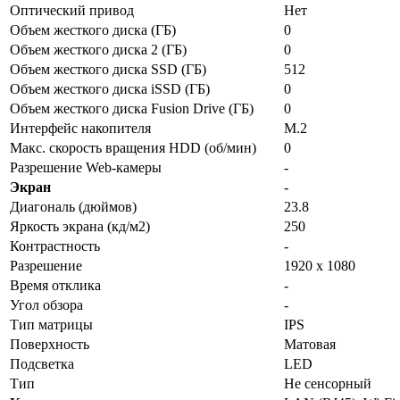
Оптический привод
Нет
Объем жесткого диска (ГБ)
0
Объем жесткого диска 2 (ГБ)
0
Объем жесткого диска SSD (ГБ)
512
Объем жесткого диска iSSD (ГБ)
0
Объем жесткого диска Fusion Drive (ГБ)
0
Интерфейс накопителя
M.2
Макс. скорость вращения HDD (об/мин)
0
Разрешение Web-камеры
-
Экран
-
Диагональ (дюймов)
23.8
Яркость экрана (кд/м2)
250
Контрастность
-
Разрешение
1920 х 1080
Время отклика
-
Угол обзора
-
Тип матрицы
IPS
Поверхность
Матовая
Подсветка
LED
Тип
Не сенсорный