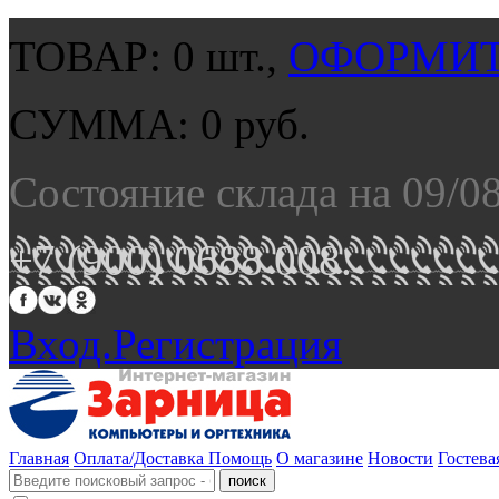
ТОВАР:
0
шт.,
ОФОРМИТ
СУММА:
0
руб.
Состояние склада на 09/0
+7 (900) 0688 008.
Вход.
Регистрация
Главная
Оплата/Доставка
Помощь
О магазине
Новости
Гостева