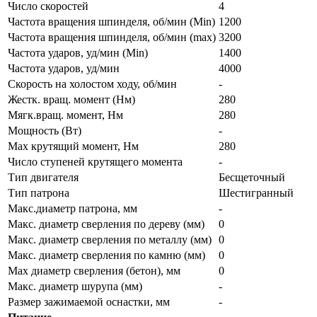
Число скоростей
4
Частота вращения шпинделя, об/мин (Min)
1200
Частота вращения шпинделя, об/мин (max)
3200
Частота ударов, уд/мин (Min)
1400
Частота ударов, уд/мин
4000
Скорость на холостом ходу, об/мин
-
Жестк. вращ. момент (Нм)
280
Мягк.вращ. момент, Нм
280
Мощность (Вт)
-
Max крутящий момент, Нм
280
Число ступеней крутящего момента
-
Тип двигателя
Бесщеточный
Тип патрона
Шестигранный
Макс.диаметр патрона, мм
-
Макс. диаметр сверления по дереву (мм)
0
Макс. диаметр сверления по металлу (мм)
0
Макс. диаметр сверления по камню (мм)
0
Мах диаметр сверления (бетон), мм
0
Макс. диаметр шурупа (мм)
-
Размер зажимаемой оснастки, мм
-