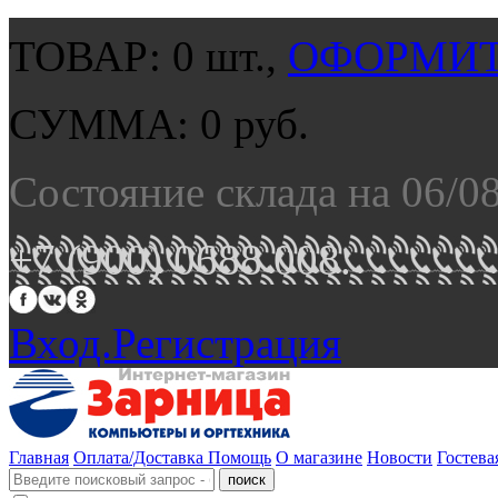
ТОВАР:
0
шт.,
ОФОРМИТ
СУММА:
0
руб.
Состояние склада на 06/0
+7 (900) 0688 008.
Вход.
Регистрация
Главная
Оплата/Доставка
Помощь
О магазине
Новости
Гостева