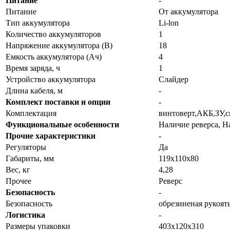
Питание
-
Питание
От аккумулятора
Тип аккумулятора
Li-lon
Количество аккумуляторов
1
Напряжение аккумулятора (В)
18
Емкость аккумулятора (Ач)
4
Время заряда, ч
1
Устройство аккумулятора
Слайдер
Длина кабеля, м
-
Комплект поставки и опции
-
Комплектация
винтоверт,АКБ,ЗУ,с
Функциональные особенности
Наличие реверса, Н
Прочие характеристики
-
Регуляторы
Да
Габариты, мм
119х110х80
Вес, кг
4,28
Прочее
Реверс
Безопасность
-
Безопасность
обрезиненая рукоят
Логистика
-
Размеры упаковки
403х120х310