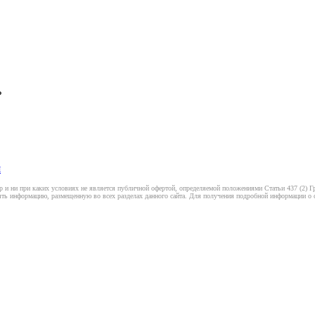
ь
я
 и ни при каких условиях не является публичной офертой, определяемой положениями Статьи 437 (2) Гр
ть информацию, размещенную во всех разделах данного сайта. Для получения подробной информации о ст