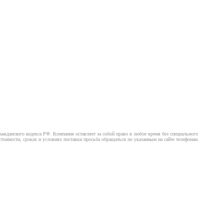
ажданского кодекса РФ. Компания оставляет за собой право в любое время без специального
оимости, сроках и условиях поставки просьба обращаться по указанным на сайте телефонам.