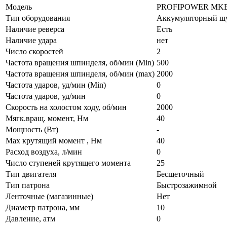
Модель
PROFIPOWER MKB
Тип оборудования
Аккумуляторный ш
Наличие реверса
Есть
Наличие удара
нет
Число скоростей
2
Частота вращения шпинделя, об/мин (Min)
500
Частота вращения шпинделя, об/мин (max)
2000
Частота ударов, уд/мин (Min)
0
Частота ударов, уд/мин
0
Скорость на холостом ходу, об/мин
2000
Мягк.вращ. момент, Нм
40
Мощность (Вт)
-
Max крутящий момент , Нм
40
Расход воздуха, л/мин
0
Число ступеней крутящего момента
25
Тип двигателя
Бесщеточный
Тип патрона
Быстрозажимной
Ленточные (магазинные)
Нет
Диаметр патрона, мм
10
Давление, атм
0