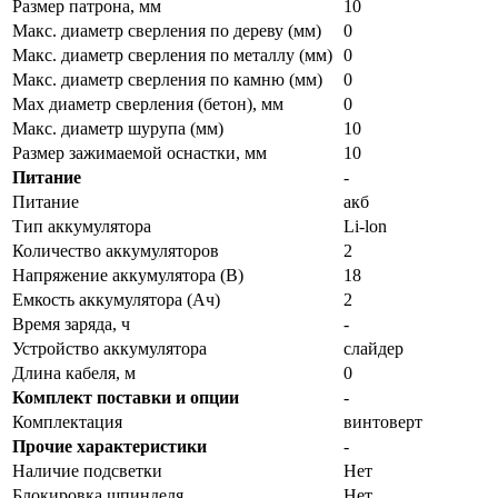
Размер патрона, мм
10
Макс. диаметр сверления по дереву (мм)
0
Макс. диаметр сверления по металлу (мм)
0
Макс. диаметр сверления по камню (мм)
0
Мах диаметр сверления (бетон), мм
0
Макс. диаметр шурупа (мм)
10
Размер зажимаемой оснастки, мм
10
Питание
-
Питание
акб
Тип аккумулятора
Li-lon
Количество аккумуляторов
2
Напряжение аккумулятора (В)
18
Емкость аккумулятора (Ач)
2
Время заряда, ч
-
Устройство аккумулятора
слайдер
Длина кабеля, м
0
Комплект поставки и опции
-
Комплектация
винтоверт
Прочие характеристики
-
Наличие подсветки
Нет
Блокировка шпинделя
Нет