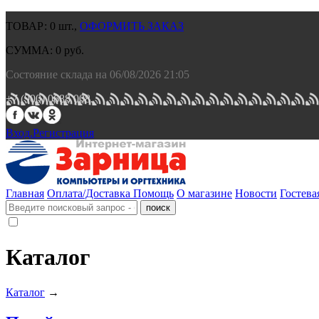
ТОВАР:
0
шт.,
ОФОРМИТЬ ЗАКАЗ
СУММА:
0
руб.
Состояние склада на 06/08/2026 21:05
+7 (900) 0688 008.
Вход.
Регистрация
Главная
Оплата/Доставка
Помощь
О магазине
Новости
Гостева
Каталог
Каталог
→