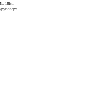
L-18BT
уруповерт