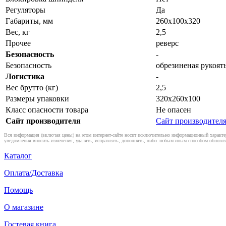
Регуляторы
Да
Габариты, мм
260x100x320
Вес, кг
2,5
Прочее
реверс
Безопасность
-
Безопасность
обрезиненая рукоят
Логистика
-
Вес брутто (кг)
2,5
Размеры упаковки
320х260х100
Класс опасности товара
Не опасен
Сайт производителя
Сайт производител
Вся информация (включая цены) на этом интернет-сайте носит исключительно информационный характер
уведомления вносить изменения, удалять, исправлять, дополнять, либо любым иным способом обновля
Каталог
Оплата/Доставка
Помощь
О магазине
Гостевая книга