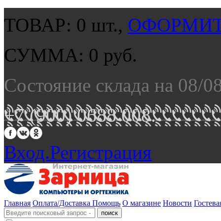
ТОВАР:
0
шт.,
ОФОРМИТ
СУММА:
0
руб.
Состояние склада на 08/0
+7 (900) 0688 008.
Вход.
Регистрация
Главная
Оплата/Доставка
Помощь
О магазине
Новости
Гостева