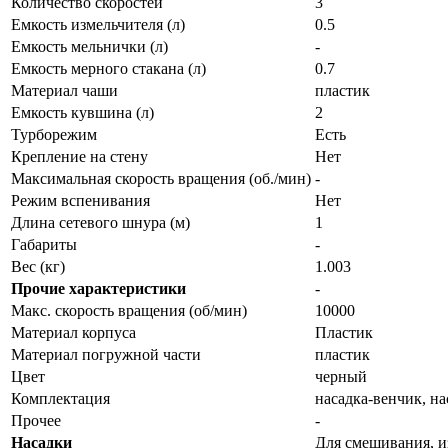
Количество скоростей
3
Емкость измельчителя (л)
0.5
Емкость мельнички (л)
-
Емкость мерного стакана (л)
0.7
Материал чаши
пластик
Емкость кувшина (л)
2
Турборежим
Есть
Крепление на стену
Нет
Максимальная скорость вращения (об./мин)
-
Режим вспенивания
Нет
Длина сетевого шнура (м)
1
Габариты
-
Вес (кг)
1.003
Прочие характеристики
-
Макс. скорость вращения (об/мин)
10000
Материал корпуса
Пластик
Материал погружной части
пластик
Цвет
черный
Комплектация
насадка-венчик, на
Прочее
-
Насадки
Для смешивания, и