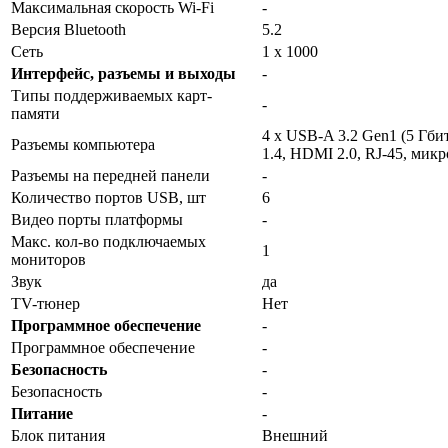
Максимальная скорость Wi-Fi
-
Версия Bluetooth
5.2
Сеть
1 x 1000
Интерфейс, разъемы и выходы
-
Типы поддерживаемых карт-
-
памяти
4 x USB-A 3.2 Gen1 (5 Гбит
Разъемы компьютера
1.4, HDMI 2.0, RJ-45, мик
Разъемы на передней панели
-
Количество портов USB, шт
6
Видео порты платформы
-
Макс. кол-во подключаемых
1
мониторов
Звук
да
TV-тюнер
Нет
Программное обеспечение
-
Программное обеспечение
-
Безопасность
-
Безопасность
-
Питание
-
Блок питания
Внешний