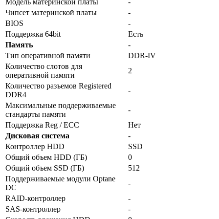
Модель материнской платы
-
Чипсет материнской платы
-
BIOS
-
Поддержка 64bit
Есть
Память
-
Тип оперативной памяти
DDR-IV
Количество слотов для
2
оперативной памяти
Количество разъемов Registered
-
DDR4
Максимальные поддерживаемые
-
стандарты памяти
Поддержка Reg / ECC
Нет
Дисковая система
-
Контроллер HDD
SSD
Общий объем HDD (ГБ)
0
Общий объем SSD (ГБ)
512
Поддерживаемые модули Optane
-
DC
RAID-контроллер
-
SAS-контроллер
-