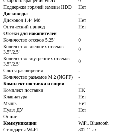
Скорость вращения HDD
0
Поддержка горячей замены HDD
Нет
Дисководы
-
Дисковод 1,44 Мб
Нет
Оптический привод
Нет
Отсеки для накопителей
-
Количество отсеков 5,25"
0
Количество внешних отсеков
0
3,5"/2,5"
Количество внутренних отсеков
0
3,5"/2,5"
Слоты расширения
-
Количество разъемов M.2 (NGFF)
-
Комплект поставки и опции
-
Комплект поставки
ПК
Клавиатура
Нет
Мышь
Нет
Пульт ДУ
Нет
Опции
-
Коммуникации
WiFi, Bluetooth
Стандарты Wi-Fi
802.11 ax