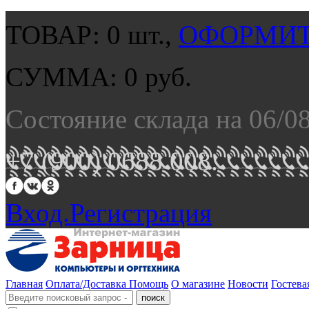
ТОВАР:
0
шт.,
ОФОРМИТ
СУММА:
0
руб.
Состояние склада на 06/0
+7 (900) 0688 008.
Вход.
Регистрация
Главная
Оплата/Доставка
Помощь
О магазине
Новости
Гостева