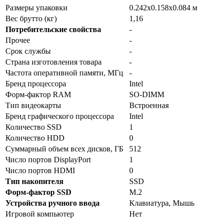
Размеры упаковки
0.242x0.158x0.084 м
Вес брутто (кг)
1,16
Потребительские свойства
-
Прочее
-
Срок службы
-
Страна изготовления товара
-
Частота оперативной памяти, МГц
-
Бренд процессора
Intel
Форм-фактор RAM
SO-DIMM
Тип видеокарты
Встроенная
Бренд графического процессора
Intel
Количество SSD
1
Количество HDD
0
Суммарный объем всех дисков, ГБ
512
Число портов DisplayPort
1
Число портов HDMI
0
Тип накопителя
SSD
Форм-фактор SSD
M.2
Устройства ручного ввода
Клавиатура, Мышь
Игровой компьютер
Нет