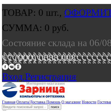
ТОВАР:
0
шт.,
ОФОРМИТ
СУММА:
0
руб.
Состояние склада на 06/0
+7 (900) 0688 008.
Вход.
Регистрация
Главная
Оплата/Доставка
Помощь
О магазине
Новости
Гостева