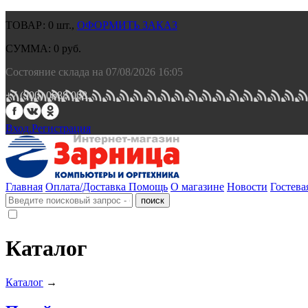
ТОВАР:
0
шт.,
ОФОРМИТЬ ЗАКАЗ
СУММА:
0
руб.
Состояние склада на 07/08/2026 16:05
+7 (900) 0688 008.
Вход.
Регистрация
Главная
Оплата/Доставка
Помощь
О магазине
Новости
Гостева
Каталог
Каталог
→