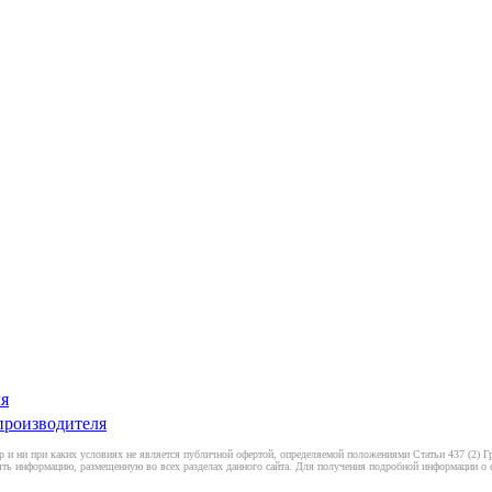
ля
производителя
 и ни при каких условиях не является публичной офертой, определяемой положениями Статьи 437 (2) Гр
ть информацию, размещенную во всех разделах данного сайта. Для получения подробной информации о ст