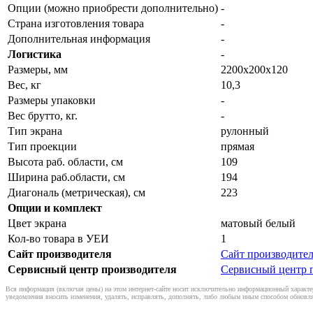
Опции (можно приобрести дополнительно)
-
Страна изготовления товара
-
Дополнительная информация
-
Логистика
-
Размеры, мм
2200х200х120
Вес, кг
10,3
Размеры упаковки
-
Вес брутто, кг.
-
Тип экрана
рулонный
Тип проекции
прямая
Высота раб. области, см
109
Ширина раб.области, см
194
Диагональ (метрическая), см
223
Опции и комплект
Цвет экрана
матовый белый
Кол-во товара в УЕИ
1
Сайт производителя
Сайт производите
Сервисный центр производителя
Сервисный центр 
Вся информация (включая цены) на этом интернет-сайте носит исключительно информационный характер
уведомления вносить изменения, удалять, исправлять, дополнять, либо любым иным способом обновля