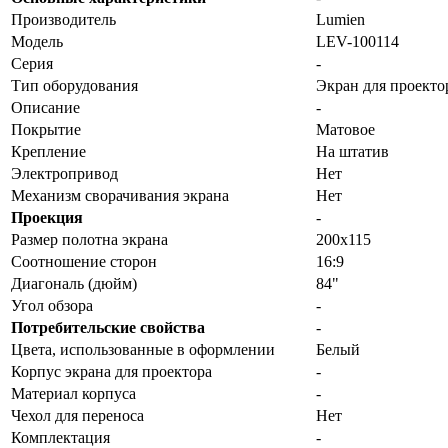
Производитель
Lumien
Модель
LEV-100114
Серия
-
Тип оборудования
Экран для проекто
Описание
-
Покрытие
Матовое
Крепление
На штатив
Электропривод
Нет
Механизм сворачивания экрана
Нет
Проекция
-
Размер полотна экрана
200х115
Соотношение сторон
16:9
Диагональ (дюйм)
84"
Угол обзора
-
Потребительские свойства
-
Цвета, использованные в оформлении
Белый
Корпус экрана для проектора
-
Материал корпуса
-
Чехол для переноса
Нет
Комплектация
-