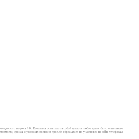
ажданского кодекса РФ. Компания оставляет за собой право в любое время без специального
оимости, сроках и условиях поставки просьба обращаться по указанным на сайте телефонам.