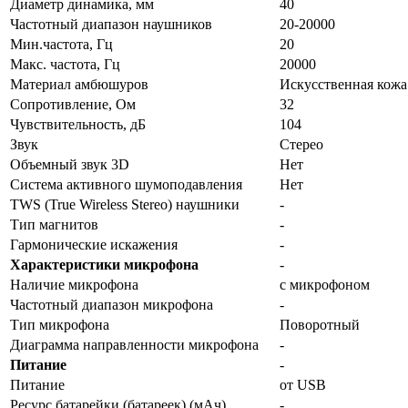
Диаметр динамика, мм
40
Частотный диапазон наушников
20-20000
Мин.частота, Гц
20
Макс. частота, Гц
20000
Материал амбюшуров
Искусственная кожа
Сопротивление, Ом
32
Чувствительность, дБ
104
Звук
Стерео
Объемный звук 3D
Нет
Система активного шумоподавления
Нет
TWS (True Wireless Stereo) наушники
-
Тип магнитов
-
Гармонические искажения
-
Характеристики микрофона
-
Наличие микрофона
с микрофоном
Частотный диапазон микрофона
-
Тип микрофона
Поворотный
Диаграмма направленности микрофона
-
Питание
-
Питание
от USB
Ресурс батарейки (батареек) (мАч)
-