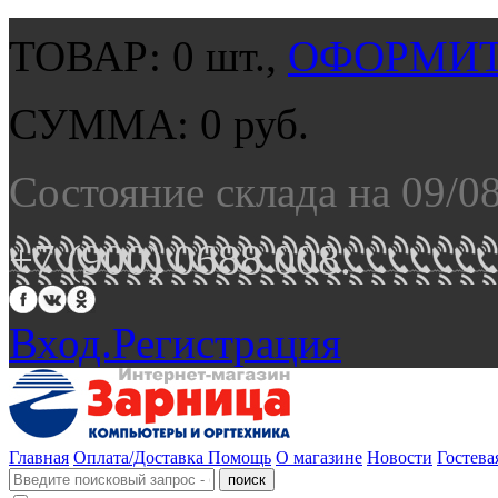
ТОВАР:
0
шт.,
ОФОРМИТ
СУММА:
0
руб.
Состояние склада на 09/0
+7 (900) 0688 008.
Вход.
Регистрация
Главная
Оплата/Доставка
Помощь
О магазине
Новости
Гостева