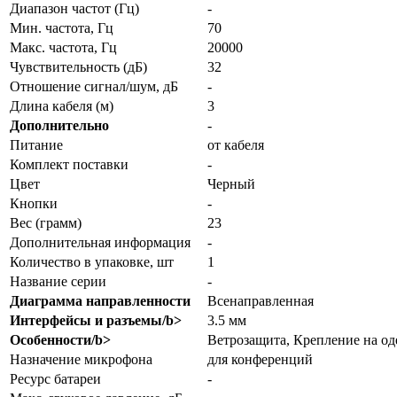
Диапазон частот (Гц)
-
Мин. частота, Гц
70
Макс. частота, Гц
20000
Чувствительность (дБ)
32
Отношение сигнал/шум, дБ
-
Длина кабеля (м)
3
Дополнительно
-
Питание
от кабеля
Комплект поставки
-
Цвет
Черный
Кнопки
-
Вес (грамм)
23
Дополнительная информация
-
Количество в упаковке, шт
1
Название серии
-
Диаграмма направленности
Всенаправленная
Интерфейсы и разъемы/b>
3.5 мм
Особенности/b>
Ветрозащита, Крепление на о
Назначение микрофона
для конференций
Ресурс батареи
-