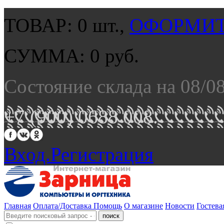
ТОВАР:
0
шт.,
ОФОРМИТ
СУММА:
0
руб.
Состояние склада на 08/0
+7 (900) 0688 008.
Вход.
Регистрация
Главная
Оплата/Доставка
Помощь
О магазине
Новости
Гостева