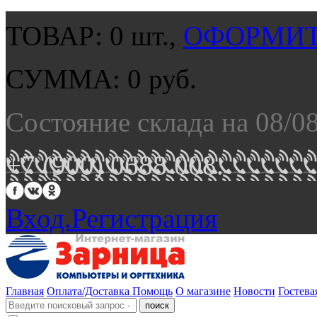
ТОВАР:
0
шт.,
ОФОРМИТ
СУММА:
0
руб.
Состояние склада на 08/0
+7 (900) 0688 008.
Вход.
Регистрация
Главная
Оплата/Доставка
Помощь
О магазине
Новости
Гостева