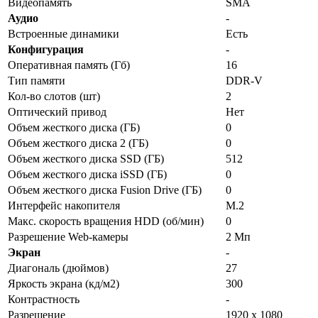
Видеопамять
SMA
Аудио
-
Встроенные динамики
Есть
Конфигурация
-
Оперативная память (Гб)
16
Тип памяти
DDR-V
Кол-во слотов (шт)
2
Оптический привод
Нет
Объем жесткого диска (ГБ)
0
Объем жесткого диска 2 (ГБ)
0
Объем жесткого диска SSD (ГБ)
512
Объем жесткого диска iSSD (ГБ)
0
Объем жесткого диска Fusion Drive (ГБ)
0
Интерфейс накопителя
M.2
Макс. скорость вращения HDD (об/мин)
0
Разрешение Web-камеры
2 Мп
Экран
-
Диагональ (дюймов)
27
Яркость экрана (кд/м2)
300
Контрастность
-
Разрешение
1920 х 1080