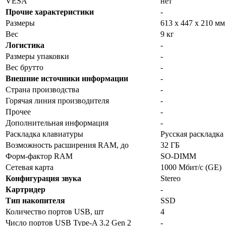
VESA
нет
Прочие характеристики
-
Размеры
613 x 447 x 210 мм
Вес
9 кг
Логистика
-
Размеры упаковки
-
Вес брутто
-
Внешние источники информации
-
Страна производства
-
Горячая линия производителя
-
Прочее
-
Дополнительная информация
-
Раскладка клавиатуры
Русская раскладка
Возможность расширения RAM, до
32 ГБ
Форм-фактор RAM
SO-DIMM
Сетевая карта
1000 Мбит/с (GE)
Конфигурация звука
Stereo
Картридер
-
Тип накопителя
SSD
Количество портов USB, шт
4
Число портов USB Type-A 3.2 Gen 2
-