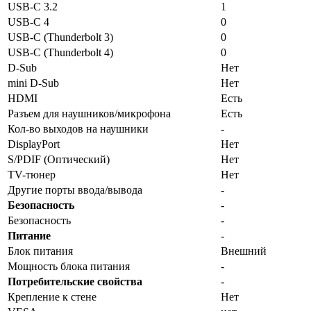
USB-C 3.2
1
USB-C 4
0
USB-C (Thunderbolt 3)
0
USB-C (Thunderbolt 4)
0
D-Sub
Нет
mini D-Sub
Нет
HDMI
Есть
Разъем для наушников/микрофона
Есть
Кол-во выходов на наушники
-
DisplayPort
Нет
S/PDIF (Оптический)
Нет
TV-тюнер
Нет
Другие порты ввода/вывода
-
Безопасность
-
Безопасность
-
Питание
-
Блок питания
Внешний
Мощность блока питания
-
Потребительские свойства
-
Крепление к стене
Нет