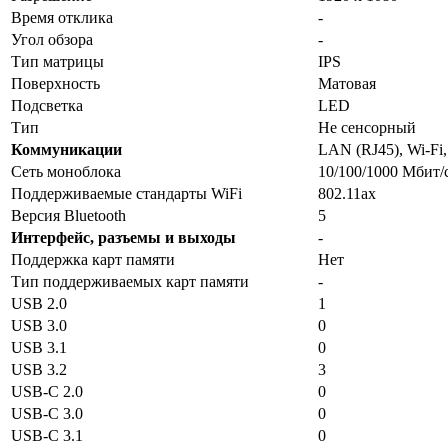
Время отклика
-
Угол обзора
-
Тип матрицы
IPS
Поверхность
Матовая
Подсветка
LED
Тип
Не сенсорный
Коммуникации
LAN (RJ45), Wi-Fi,
Сеть моноблока
10/100/1000 Мбит/
Поддерживаемые стандарты WiFi
802.11ax
Версия Bluetooth
5
Интерфейс, разъемы и выходы
-
Поддержка карт памяти
Нет
Тип поддерживаемых карт памяти
-
USB 2.0
1
USB 3.0
0
USB 3.1
0
USB 3.2
3
USB-C 2.0
0
USB-C 3.0
0
USB-C 3.1
0