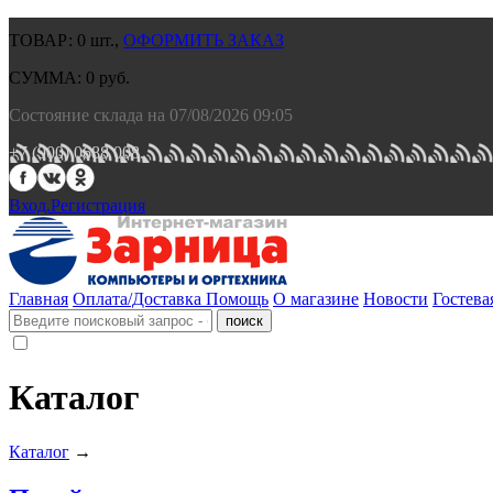
ТОВАР:
0
шт.,
ОФОРМИТЬ ЗАКАЗ
СУММА:
0
руб.
Состояние склада на 07/08/2026 09:05
+7 (900) 0688 008.
Вход.
Регистрация
Главная
Оплата/Доставка
Помощь
О магазине
Новости
Гостева
Каталог
Каталог
→