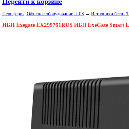
Перейти к корзине
Периферия, Офисное оборудование, UPS
→
Источники бесп. (
ИБП Exegate EX299751RUS ИБП ExeGate Smart LB