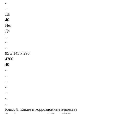
-
-
Да
40
Нет
Да
-
-
-
95 х 145 х 295
4300
40
-
-
-
-
-
-
-
Класс 8. Едкие и коррозионные вещества