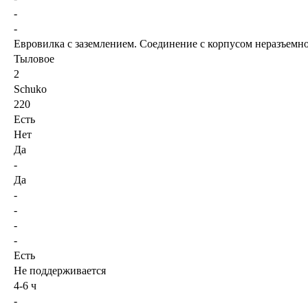
-
-
Евровилка с заземлением. Соединение с корпусом неразъемн
Тыловое
2
Schuko
220
Есть
Нет
Да
-
Да
-
-
-
-
Есть
Не поддерживается
4-6 ч
-