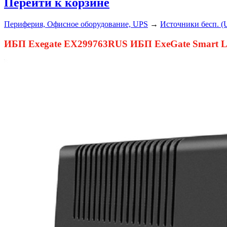
Перейти к корзине
Периферия, Офисное оборудование, UPS
→
Источники бесп. (
ИБП Exegate EX299763RUS ИБП ExeGate Smart LB