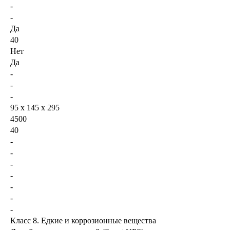
-
-
Да
40
Нет
Да
-
-
-
95 х 145 х 295
4500
40
-
-
-
-
-
-
-
Класс 8. Едкие и коррозионные вещества