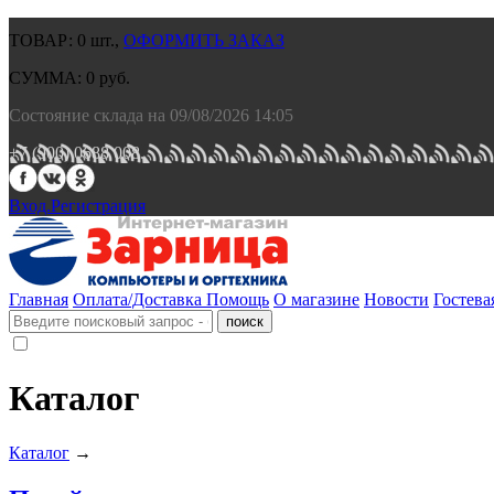
ТОВАР:
0
шт.,
ОФОРМИТЬ ЗАКАЗ
СУММА:
0
руб.
Состояние склада на 09/08/2026 14:05
+7 (900) 0688 008.
Вход.
Регистрация
Главная
Оплата/Доставка
Помощь
О магазине
Новости
Гостева
Каталог
Каталог
→