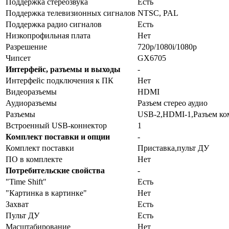
Поддержка стереозвука
Есть
Поддержка телевизионных сигналов
NTSC, PAL
Поддержка радио сигналов
Есть
Низкопрофильная плата
Нет
Разрешение
720p/1080i/1080p
Чипсет
GX6705
Интерфейс, разъемы и выходы
-
Интерфейс подключения к ПК
Нет
Видеоразъемы
HDMI
Аудиоразъемы
Разъем стерео аудио
Разъемы
USB-2,HDMI-1,Разъем ком
Встроенный USB-коннектор
1
Комплект поставки и опции
-
Комплект поставки
Приставка,пульт ДУ
ПО в комплекте
Нет
Потребительские свойства
-
"Time Shift"
Есть
"Картинка в картинке"
Нет
Захват
Есть
Пульт ДУ
Есть
Масштабирование
Нет