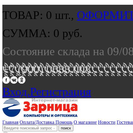
ТОВАР:
0
шт.,
ОФОРМИТ
СУММА:
0
руб.
Состояние склада на 09/0
+7 (900) 0688 008.
Вход.
Регистрация
Главная
Оплата/Доставка
Помощь
О магазине
Новости
Гостева