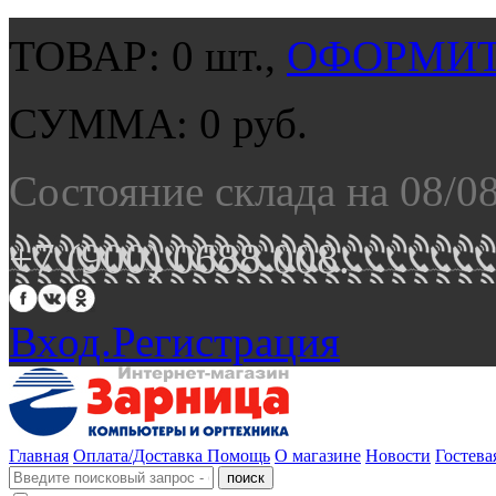
ТОВАР:
0
шт.,
ОФОРМИТ
СУММА:
0
руб.
Состояние склада на 08/0
+7 (900) 0688 008.
Вход.
Регистрация
Главная
Оплата/Доставка
Помощь
О магазине
Новости
Гостева