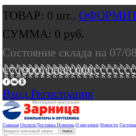
ТОВАР:
0
шт.,
ОФОРМИТ
СУММА:
0
руб.
Состояние склада на 07/0
+7 (900) 0688 008.
Вход.
Регистрация
Главная
Оплата/Доставка
Помощь
О магазине
Новости
Гостева