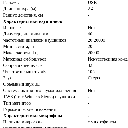
Разъёмы
USB
Длина шнура (м)
2.4
Радиус действия, см
-
Характеристики наушников
-
Игровые
Нет
Диаметр динамика, мм
40
Частотный диапазон наушников
20-20000
Мин.частота, Гц
20
Макс. частота, Гц
20000
Материал амбюшуров
Искусственная кожа
Сопротивление, Ом
32
Чувствительность, дБ
105
Звук
Стерео
Объемный звук 3D
-
Система активного шумоподавления
Нет
TWS (True Wireless Stereo) наушники
-
Тип магнитов
-
Гармонические искажения
-
Характеристики микрофона
-
Наличие микрофона
с микрофоном