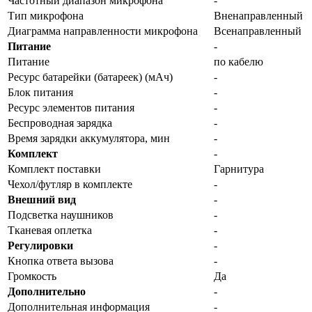
Частотный диапазон микрофона
-
Тип микрофона
Вненаправленный
Диаграмма направленности микрофона
Всенаправленный
Питание
-
Питание
по кабелю
Ресурс батарейки (батареек) (мАч)
-
Блок питания
-
Ресурс элементов питания
-
Беспроводная зарядка
-
Время зарядки аккумулятора, мин
-
Комплект
-
Комплект поставки
Гарнитура
Чехол/футляр в комплекте
-
Внешний вид
-
Подсветка наушников
-
Тканевая оплетка
-
Регулировки
-
Кнопка ответа вызова
-
Громкость
Да
Дополнительно
-
Дополнительная информация
-