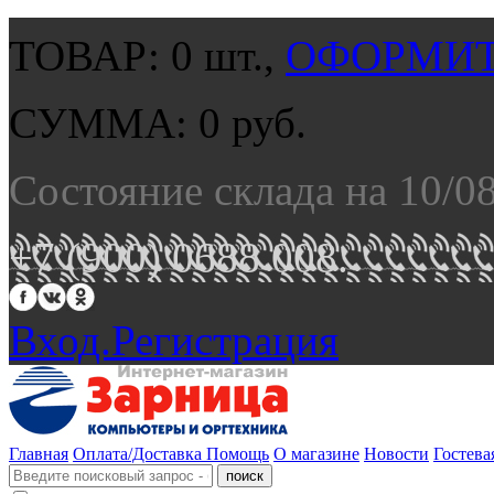
ТОВАР:
0
шт.,
ОФОРМИТ
СУММА:
0
руб.
Состояние склада на 10/0
+7 (900) 0688 008.
Вход.
Регистрация
Главная
Оплата/Доставка
Помощь
О магазине
Новости
Гостева