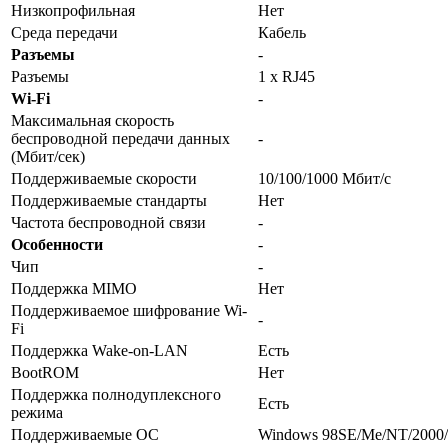
Низкопрофильная
Нет
Среда передачи
Кабель
Разъемы
-
Разъемы
1 х RJ45
Wi-Fi
-
Максимальная скорость
беспроводной передачи данных
-
(Мбит/сек)
Поддерживаемые скорости
10/100/1000 Мбит/с
Поддерживаемые стандарты
Нет
Частота беспроводной связи
-
Особенности
-
Чип
-
Поддержка MIMO
Нет
Поддерживаемое шифрование Wi-
-
Fi
Поддержка Wake-on-LAN
Есть
BootROM
Нет
Поддержка полнодуплексного
Есть
режима
Поддерживаемые ОС
Windows 98SE/Me/NT/2000/X