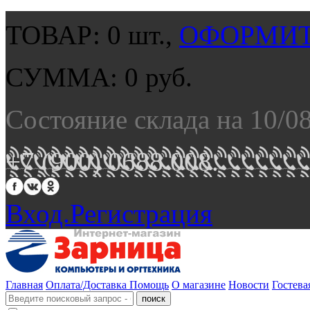
ТОВАР:
0
шт.,
ОФОРМИТ
СУММА:
0
руб.
Состояние склада на 10/0
+7 (900) 0688 008.
Вход.
Регистрация
Главная
Оплата/Доставка
Помощь
О магазине
Новости
Гостева