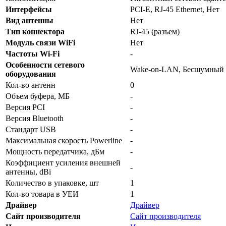
Интерфейсы
PCI-E, RJ-45 Ethernet, Нет
Вид антенны
Нет
Тип коннектора
RJ-45 (разъем)
Модуль связи WiFi
Нет
Частоты Wi-Fi
-
Особенности сетевого
Wake-on-LAN, Бесшумный (
оборудования
Кол-во антенн
0
Объем буфера, МБ
-
Версия PCI
-
Версия Bluetooth
-
Стандарт USB
-
Максимальная скорость Powerline
-
Мощность передатчика, дБм
-
Коэффициент усиления внешней
-
антенны, dBi
Количество в упаковке, шт
1
Кол-во товара в УЕИ
1
Драйвер
Драйвер
Сайт производителя
Сайт производителя