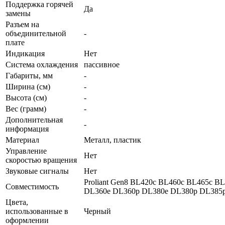
Поддержка горячей
Да
замены
Разъем на
объединительной
-
плате
Индикация
Нет
Система охлаждения
пассивное
Габариты, мм
-
Ширина (см)
-
Высота (см)
-
Вес (грамм)
-
Дополнительная
-
информация
Материал
Металл, пластик
Управление
Нет
скоростью вращения
Звуковые сигналы
Нет
Proliant Gen8 BL420c BL460c BL465c BL
Совместимость
DL360e DL360p DL380e DL380p DL385p
Цвета,
использованные в
Черный
оформлении