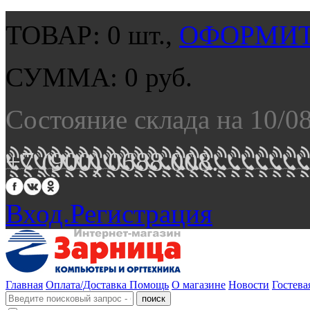
ТОВАР:
0
шт.,
ОФОРМИТ
СУММА:
0
руб.
Состояние склада на 10/0
+7 (900) 0688 008.
Вход.
Регистрация
Главная
Оплата/Доставка
Помощь
О магазине
Новости
Гостева