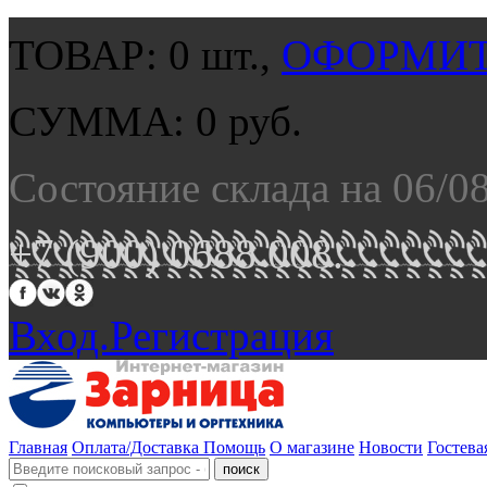
ТОВАР:
0
шт.,
ОФОРМИТ
СУММА:
0
руб.
Состояние склада на 06/0
+7 (900) 0688 008.
Вход.
Регистрация
Главная
Оплата/Доставка
Помощь
О магазине
Новости
Гостева