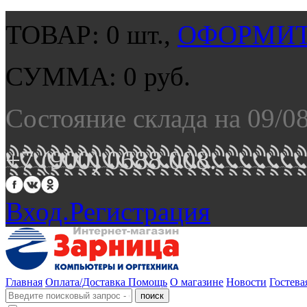
ТОВАР:
0
шт.,
ОФОРМИТ
СУММА:
0
руб.
Состояние склада на 09/0
+7 (900) 0688 008.
Вход.
Регистрация
Главная
Оплата/Доставка
Помощь
О магазине
Новости
Гостева