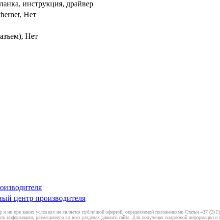
планка, инструкция, драйвер
hernet, Нет
разъем), Нет
оизводителя
ный центр производителя
 и ни при каких условиях не является публичной офертой, определяемой положениями Статьи 437 (2) Гр
ть информацию, размещенную во всех разделах данного сайта. Для получения подробной информации о ст