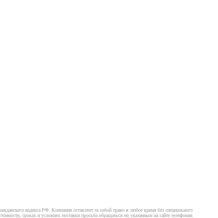
ажданского кодекса РФ. Компания оставляет за собой право в любое время без специального
оимости, сроках и условиях поставки просьба обращаться по указанным на сайте телефонам.