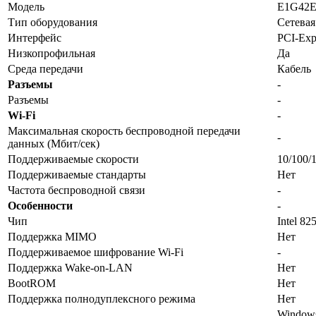
Модель
E1G42
Тип оборудования
Сетевая
Интерфейс
PCI-Exp
Низкопрофильная
Да
Среда передачи
Кабель
Разъемы
-
Разъемы
-
Wi-Fi
-
Максимальная скорость беспроводной передачи
-
данных (Мбит/сек)
Поддерживаемые скорости
10/100/
Поддерживаемые стандарты
Нет
Частота беспроводной связи
-
Особенности
-
Чип
Intel 82
Поддержка MIMO
Нет
Поддерживаемое шифрование Wi-Fi
-
Поддержка Wake-on-LAN
Нет
BootROM
Нет
Поддержка полнодуплексного режима
Нет
Windows