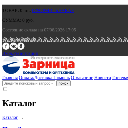
ТОВАР:
0
шт.,
ОФОРМИТЬ ЗАКАЗ
СУММА:
0
руб.
Состояние склада на 07/08/2026 17:05
+7 (900) 0688 008.
Вход.
Регистрация
Главная
Оплата/Доставка
Помощь
О магазине
Новости
Гостева
Каталог
Каталог
→