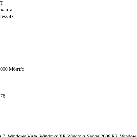
ET
 карта
ress 4x
1000 Мбит/с
576
 7, Windows Vista, Windows XP, Windows Server 2008 R2, Windows