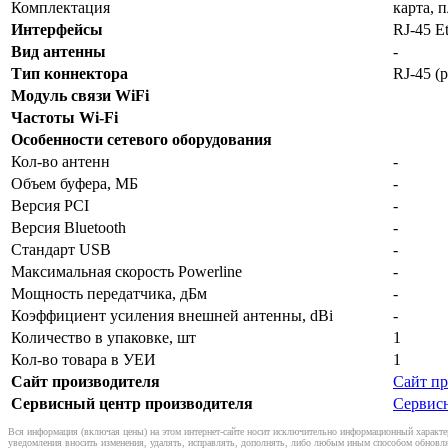
Комплектация
карта, 
Интерфейсы
RJ-45 Et
Вид антенны
-
Тип коннектора
RJ-45 (
Модуль связи WiFi
Частоты Wi-Fi
Особенности сетевого оборудования
Кол-во антенн
-
Объем буфера, МБ
-
Версия PCI
-
Версия Bluetooth
-
Стандарт USB
-
Максимальная скорость Powerline
-
Мощность передатчика, дБм
-
Коэффициент усиления внешней антенны, dBi
-
Количество в упаковке, шт
1
Кол-во товара в УЕИ
1
Сайт производителя
Сайт пр
Сервисный центр производителя
Сервис
Вся информация (включая цены) на этом интернет-сайте носит исключительно информационный характер
уведомления вносить изменения, удалять, исправлять, дополнять, либо любым иным способом обновля