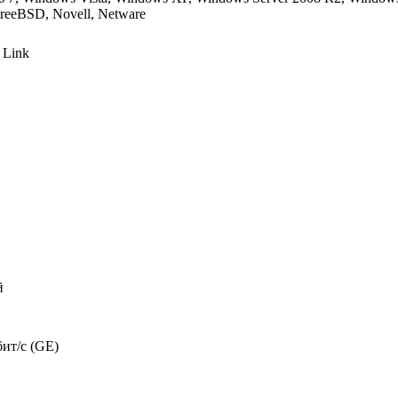
FreeBSD, Novell, Netware
, Link
й
ит/с (GE)