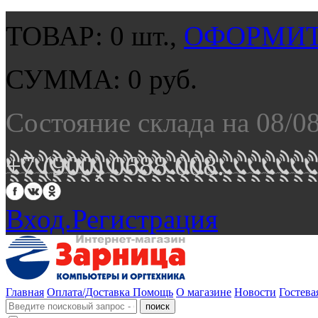
ТОВАР:
0
шт.,
ОФОРМИТ
СУММА:
0
руб.
Состояние склада на 08/0
+7 (900) 0688 008.
Вход.
Регистрация
Главная
Оплата/Доставка
Помощь
О магазине
Новости
Гостева