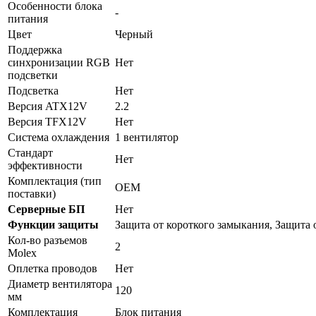
Особенности блока
-
питания
Цвет
Черный
Поддержка
синхронизации RGB
Нет
подсветки
Подсветка
Нет
Версия ATX12V
2.2
Версия TFX12V
Нет
Система охлаждения
1 вентилятор
Стандарт
Нет
эффективности
Комплектация (тип
OEM
поставки)
Серверные БП
Нет
Функции защиты
Защита от короткого замыкания, Защита 
Кол-во разъемов
2
Molex
Оплетка проводов
Нет
Диаметр вентилятора
120
мм
Комплектация
Блок питания