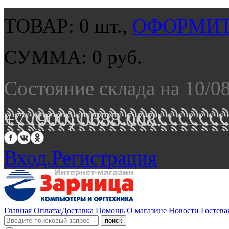
ТОВАР:
0
шт.,
ОФОРМИТ
СУММА:
0
руб.
Состояние склада на 10/0
+7 (900) 0688 008.
Вход.
Регистрация
Главная
Оплата/Доставка
Помощь
О магазине
Новости
Гостева