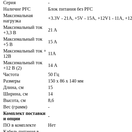
Серия
-
Наличие PFC
Блок питания без PFC
Максимальная
+3.3V - 21A, +5V - 15A, +12V1 - 11A, +1
нагрузка
Максимальный ток
21 A
+3,3 В
Максимальный ток
15 A
+5 В
Максимальный ток +
11А
12В
Максимальный ток
14 А
+12 В (2)
Частота
50 Гц
Размеры
150 x 86 x 140 мм
Длина, см
15
Ширина, см
14
Высота, см
8,6
Вес (грамм)
-
Комплект поставки
-
и опции
ПО в комплекте
Нет
Кабель питания в