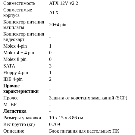
Совместимость
ATX 12V v2.2
Совместимые
ATX
корпуса
Коннектор питания
20+4 pin
мат.платы
Коннектор питания
-
видеокарт
Molex 4-pin
1
Molex 4 + 4 pin
0
Molex 8 pin
0
SATA
3
Floppy 4-pin
1
IDE 4-pin
2
Прочие
-
характеристики
Прочее
Защита от коротких замыканий (SCP)
MTBF
-
Логистика
-
Размеры упаковки
19 x 15 x 8.86 см
Вес брутто (кг)
0.769
Описание
Блок питания для настольных ПК