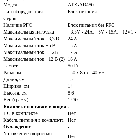
Модель
ATX-AB450
Тип оборудования
Блок питания
Серия
-
Наличие PFC
Блок питания без PFC
Максимальная нагрузка
+3.3V - 24A, +5V - 15A, +12V1 -
Максимальный ток +3,3 В
24 A
Максимальный ток +5 В
15 A
Максимальный ток + 12В
17 А
Максимальный ток +12 В (2)
16 A
Частота
50 Гц
Размеры
150 x 86 x 140 мм
Длина, см
15
Ширина, см
14
Высота, см
8,6
Вес (грамм)
1250
Комплект поставки и опции
-
ПО в комплекте
Нет
Кабель питания в комплекте
Нет
Охлаждение
-
Управление скоростью
Нет