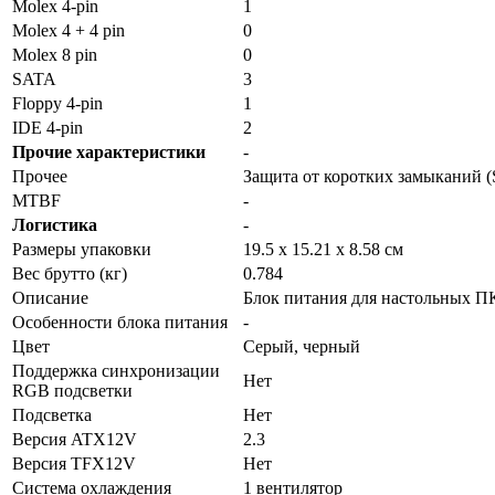
Molex 4-pin
1
Molex 4 + 4 pin
0
Molex 8 pin
0
SATA
3
Floppy 4-pin
1
IDE 4-pin
2
Прочие характеристики
-
Прочее
Защита от коротких замыканий 
MTBF
-
Логистика
-
Размеры упаковки
19.5 x 15.21 x 8.58 см
Вес брутто (кг)
0.784
Описание
Блок питания для настольных П
Особенности блока питания
-
Цвет
Серый, черный
Поддержка синхронизации
Нет
RGB подсветки
Подсветка
Нет
Версия ATX12V
2.3
Версия TFX12V
Нет
Система охлаждения
1 вентилятор