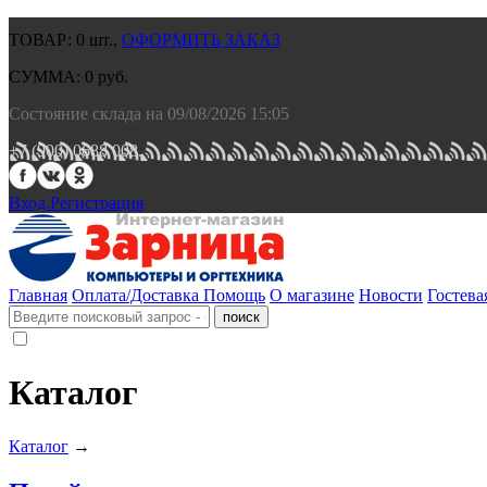
ТОВАР:
0
шт.,
ОФОРМИТЬ ЗАКАЗ
СУММА:
0
руб.
Состояние склада на 09/08/2026 15:05
+7 (900) 0688 008.
Вход.
Регистрация
Главная
Оплата/Доставка
Помощь
О магазине
Новости
Гостева
Каталог
Каталог
→