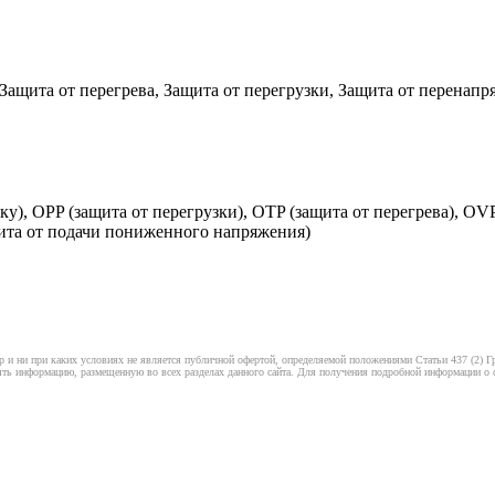
 Защита от перегрева, Защита от перегрузки, Защита от перенап
ку), OPP (защита от перегрузки), OTP (защита от перегрева), O
ита от подачи пониженного напряжения)
 и ни при каких условиях не является публичной офертой, определяемой положениями Статьи 437 (2) Гр
ть информацию, размещенную во всех разделах данного сайта. Для получения подробной информации о ст