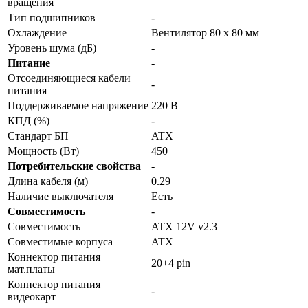
вращения
Тип подшипников
-
Охлаждение
Вентилятор 80 x 80 мм
Уровень шума (дБ)
-
Питание
-
Отсоединяющиеся кабели
-
питания
Поддерживаемое напряжение
220 В
КПД (%)
-
Стандарт БП
ATX
Мощность (Вт)
450
Потребительские свойства
-
Длина кабеля (м)
0.29
Наличие выключателя
Есть
Совместимость
-
Совместимость
ATX 12V v2.3
Совместимые корпуса
ATX
Коннектор питания
20+4 pin
мат.платы
Коннектор питания
-
видеокарт