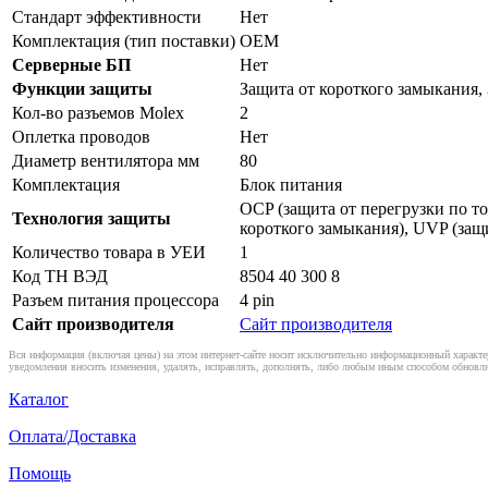
Стандарт эффективности
Нет
Комплектация (тип поставки)
OEM
Серверные БП
Нет
Функции защиты
Защита от короткого замыкания,
Кол-во разъемов Molex
2
Оплетка проводов
Нет
Диаметр вентилятора мм
80
Комплектация
Блок питания
OCP (защита от перегрузки по то
Технология защиты
короткого замыкания), UVP (защ
Количество товара в УЕИ
1
Код ТН ВЭД
8504 40 300 8
Разъем питания процессора
4 pin
Сайт производителя
Сайт производителя
Вся информация (включая цены) на этом интернет-сайте носит исключительно информационный характер
уведомления вносить изменения, удалять, исправлять, дополнять, либо любым иным способом обновля
Каталог
Оплата/Доставка
Помощь