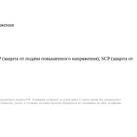
ряжения
VP (защита от подачи повышенного напряжения), SCP (защита от
ажданского кодекса РФ. Компания оставляет за собой право в любое время без специального
оимости, сроках и условиях поставки просьба обращаться по указанным на сайте телефонам.