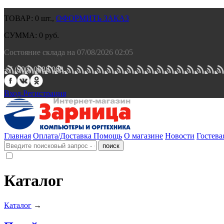
ТОВАР:
0
шт.,
ОФОРМИТЬ ЗАКАЗ
СУММА:
0
руб.
Состояние склада на 07/08/2026 02:05
+7 (900) 0688 008.
Вход.
Регистрация
Главная
Оплата/Доставка
Помощь
О магазине
Новости
Гостева
Каталог
Каталог
→