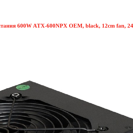
ания 600W ATX-600NPX OEM, black, 12cm fan, 24+