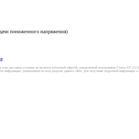
одачи пониженного напряжения)
ля
 и ни при каких условиях не является публичной офертой, определяемой положениями Статьи 437 (2) Гр
ть информацию, размещенную во всех разделах данного сайта. Для получения подробной информации о ст