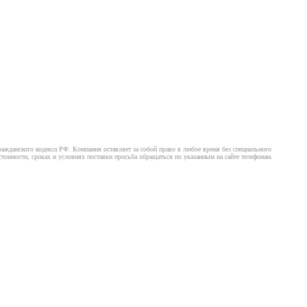
ажданского кодекса РФ. Компания оставляет за собой право в любое время без специального
оимости, сроках и условиях поставки просьба обращаться по указанным на сайте телефонам.