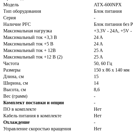
Модель
ATX-600NPX
Тип оборудования
Блок питания
Серия
-
Наличие PFC
Блок питания без 
Максимальная нагрузка
+3.3V - 24A, +5V -
Максимальный ток +3,3 В
24 A
Максимальный ток +5 В
24 A
Максимальный ток + 12В
25 A
Максимальный ток +12 В (2)
25 A
Частота
50, 60 Гц
Размеры
150 x 86 x 140 мм
Длина, см
15
Ширина, см
14
Высота, см
8,6
Вес (грамм)
-
Комплект поставки и опции
-
ПО в комплекте
Нет
Кабель питания в комплекте
Нет
Охлаждение
-
Управление скоростью вращения
Нет