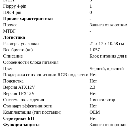
Floppy 4-pin
1
IDE 4-pin
0
Прочие характеристики
-
Прочее
Защита от коротки
MTBF
-
Логистика
-
Размеры упаковки
21 x 17 x 10.58 см
Вес брутто (кг)
1.057
Описание
Блок питания для
Особенности блока питания
-
Цвет
Черный, красный
Поддержка синхронизации RGB подсветки
Нет
Подсветка
Нет
Версия ATX12V
2.3
Версия TFX12V
Нет
Система охлаждения
1 вентилятор
Стандарт эффективности
Нет
Комплектация (тип поставки)
OEM
Серверные БП
Нет
Функции защиты
Защита от коротко