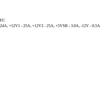
PFC
 24A, +12V1 - 25A, +12V2 - 25A, +5VSB - 3.0A, -12V - 0.5A