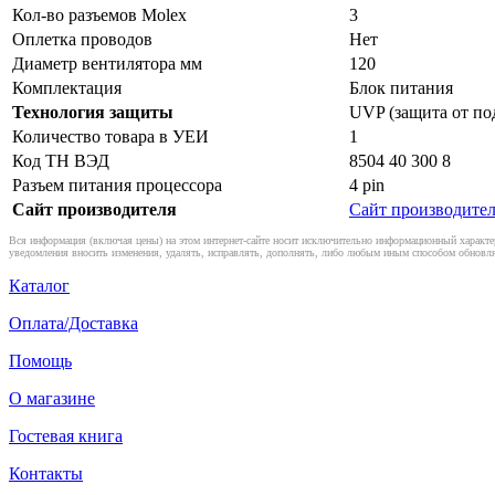
Кол-во разъемов Molex
3
Оплетка проводов
Нет
Диаметр вентилятора мм
120
Комплектация
Блок питания
Технология защиты
UVP (защита от п
Количество товара в УЕИ
1
Код ТН ВЭД
8504 40 300 8
Разъем питания процессора
4 pin
Сайт производителя
Сайт производите
Вся информация (включая цены) на этом интернет-сайте носит исключительно информационный характер
уведомления вносить изменения, удалять, исправлять, дополнять, либо любым иным способом обновля
Каталог
Оплата/Доставка
Помощь
О магазине
Гостевая книга
Контакты