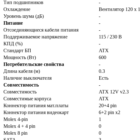
Тип подшипников
-
Охлаждение
Вентилятор 120 x 
Уровень шума (дБ)
-
Питание
-
Отсоединяющиеся кабели питания
-
Поддерживаемое напряжение
115 / 230 В
КПД (%)
-
Стандарт БП
ATX
Мощность (Вт)
600
Потребительские свойства
-
Длина кабеля (м)
0.3
Наличие выключателя
Есть
Совместимость
-
Совместимость
ATX 12V v2.3
Совместимые корпуса
ATX
Коннектор питания мат.платы
20+4 pin
Коннектор питания видеокарт
6+2 pin x2
Molex 4-pin
1
Molex 4 + 4 pin
0
Molex 8 pin
0
SATA
3