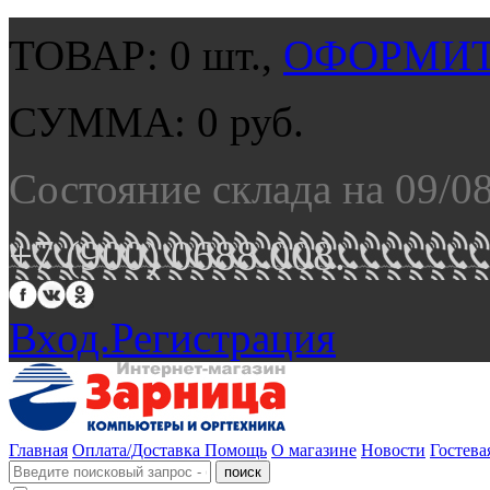
ТОВАР:
0
шт.,
ОФОРМИТ
СУММА:
0
руб.
Состояние склада на 09/0
+7 (900) 0688 008.
Вход.
Регистрация
Главная
Оплата/Доставка
Помощь
О магазине
Новости
Гостева