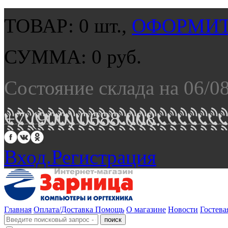
ТОВАР:
0
шт.,
ОФОРМИТ
СУММА:
0
руб.
Состояние склада на 06/0
+7 (900) 0688 008.
Вход.
Регистрация
Главная
Оплата/Доставка
Помощь
О магазине
Новости
Гостева