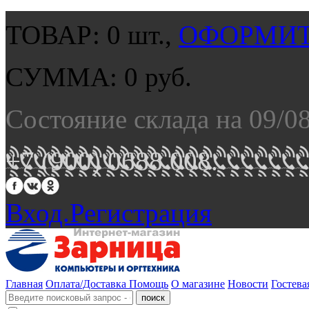
ТОВАР:
0
шт.,
ОФОРМИТ
СУММА:
0
руб.
Состояние склада на 09/0
+7 (900) 0688 008.
Вход.
Регистрация
Главная
Оплата/Доставка
Помощь
О магазине
Новости
Гостева