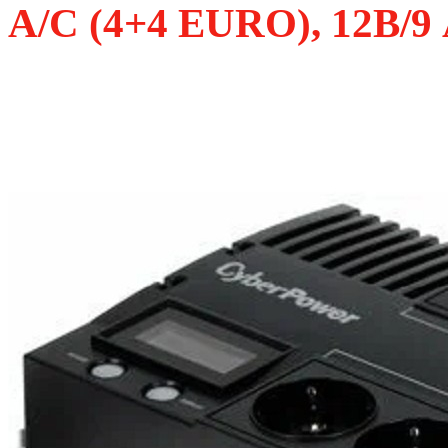
A/С (4+4 EURO), 12В/9 