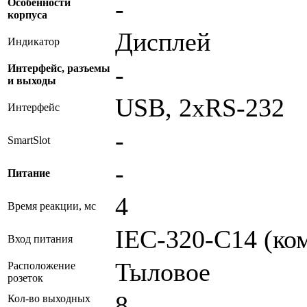
-
Особенности
корпуса
Дисплей
Индикатор
-
Интерфейс, разъемы
и выходы
USB, 2xRS-232
Интерфейс
-
SmartSlot
-
Питание
4
Время реакции, мс
IEC-320-C14 (ко
Вход питания
Тыловое
Расположение
розеток
8
Кол-во выходных