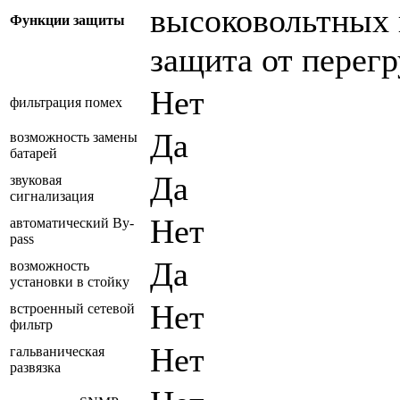
высоковольтных 
Функции защиты
защита от перегр
Нет
фильтрация помех
Да
возможность замены
батарей
Да
звуковая
сигнализация
Нет
автоматический By-
pass
Да
возможность
установки в стойку
Нет
встроенный сетевой
фильтр
Нет
гальваническая
развязка