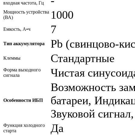
-
входная частота, Гц
1000
Мощность устройства
(ВА)
7
Емкость, А•ч
Pb (свинцово-ки
Тип аккумулятора
Стандартные
Клеммы
Чистая синусоид
Форма выходного
сигнала
Возможность зам
батареи, Индикац
Особенности ИБП
Звуковой сигнал
Да
Функция холодного
старта