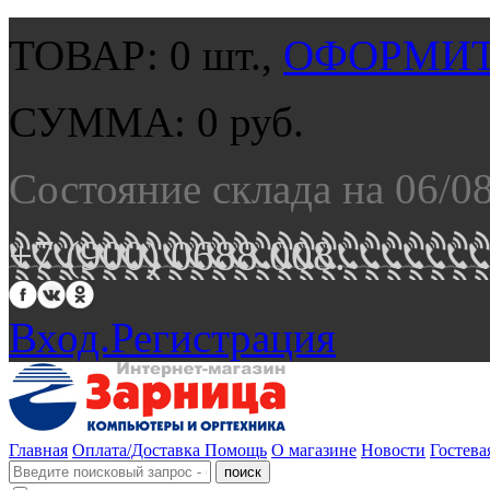
ТОВАР:
0
шт.,
ОФОРМИТ
СУММА:
0
руб.
Состояние склада на 06/0
+7 (900) 0688 008.
Вход.
Регистрация
Главная
Оплата/Доставка
Помощь
О магазине
Новости
Гостева