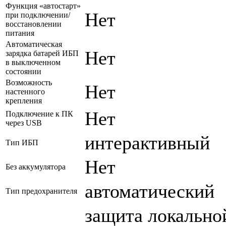
Функция «автостарт»
Нет
при подключении/
восстановлении
питания
Автоматическая
Нет
зарядка батарей ИБП
в выключенном
состоянии
Возможность
Нет
настенного
крепления
Нет
Подключение к ПК
через USB
интерактивный
Тип ИБП
Нет
Без аккумулятора
автоматический
Тип предохранителя
защита локальной