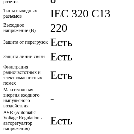
розеток
IEC 320 C13
Типы выходных
разъемов
220
Выходное
напряжение (В)
Есть
Защита от перегрузок
Есть
Защита линии связи
Фильтрация
Есть
радиочастотных и
электромагнитных
помех
Максимальная
-
энергия входного
импульсного
воздействия
AVR (Automatic
Есть
Voltage Regulation -
авторегулятор
напряжения)