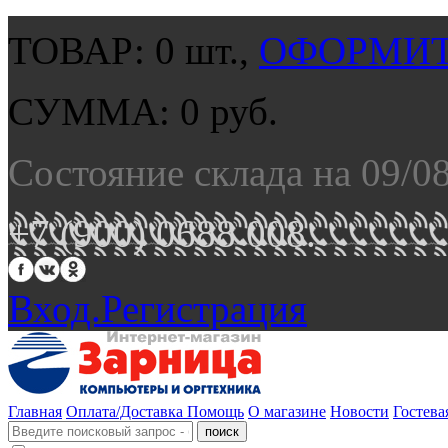
ТОВАР:
0
шт.,
ОФОРМИТ
СУММА:
0
руб.
Состояние склада на 09/0
+7 (900) 0688 008.
Вход.
Регистрация
Главная
Оплата/Доставка
Помощь
О магазине
Новости
Гостева