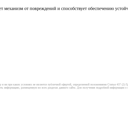
т механизм от повреждений и способствует обеспечению устой
 и ни при каких условиях не является публичной офертой, определяемой положениями Статьи 437 (2) Гр
ть информацию, размещенную во всех разделах данного сайта. Для получения подробной информации о ст