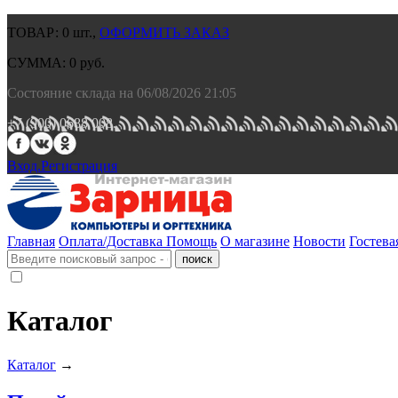
ТОВАР:
0
шт.,
ОФОРМИТЬ ЗАКАЗ
СУММА:
0
руб.
Состояние склада на 06/08/2026 21:05
+7 (900) 0688 008.
Вход.
Регистрация
Главная
Оплата/Доставка
Помощь
О магазине
Новости
Гостева
Каталог
Каталог
→