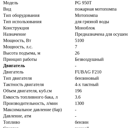
Модель
PG 950T
Вид
пожарная мотопомпа
Тип оборудования
Мотопомпа
Тип использования
для грязной воды
Конструкция
Моноблок
Назначение
Предназначена для осушен
Мощность, Вт
5100
Мощность, л.с.
7
Высота подъема, м
26
Принцип работы
Безвоздушный
Двигатель
-
Двигатель
FUBAG F210
Тип двигателя
бензиновый
Тактность двигателя
4-х тактный
Объем двигателя, куб.см
196
Емкость топливного бака, л
3.6
Производительность, л/мин
1300
Максимальное давление (бар)
-
Давление, атм
-
Топливо
бензин