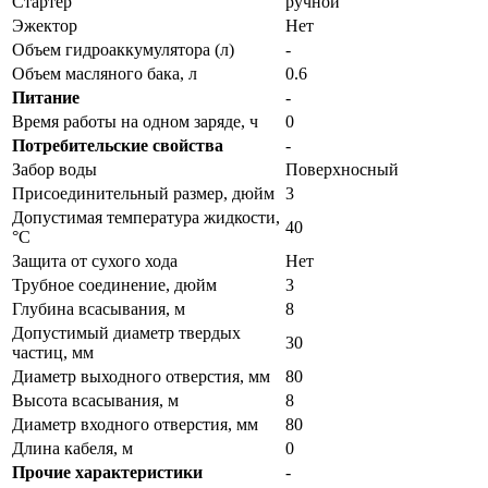
Стартер
ручной
Эжектор
Нет
Объем гидроаккумулятора (л)
-
Объем масляного бака, л
0.6
Питание
-
Время работы на одном заряде, ч
0
Потребительские свойства
-
Забор воды
Поверхносный
Присоединительный размер, дюйм
3
Допустимая температура жидкости,
40
°С
Защита от сухого хода
Нет
Трубное соединение, дюйм
3
Глубина всасывания, м
8
Допустимый диаметр твердых
30
частиц, мм
Диаметр выходного отверстия, мм
80
Высота всасывания, м
8
Диаметр входного отверстия, мм
80
Длина кабеля, м
0
Прочие характеристики
-