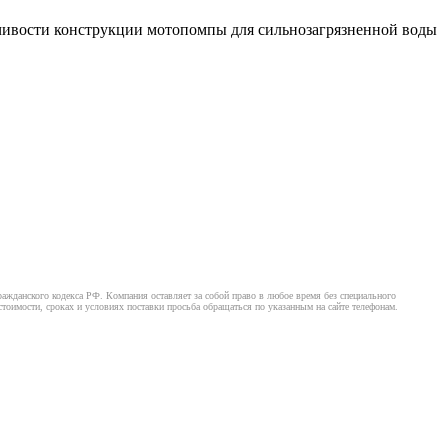
чивости конструкции мотопомпы для сильнозагрязненной воды
ажданского кодекса РФ. Компания оставляет за собой право в любое время без специального
оимости, сроках и условиях поставки просьба обращаться по указанным на сайте телефонам.