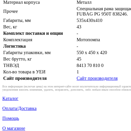
Материал корпуса
Металл
Специальная рама защищае
Прочее
FUBAG PG 950T 838246.
Габариты, мм
535х430х410
Вес, кг
43
Комплект поставки и опции
-
Комплектация
Мотопомпа
Логистика
-
Габариты упаковки, мм
550 x 450 x 420
Вес брутто, кг
45
ТНВЭД
8413 70 810 0
Кол-во товара в УЕИ
1
Сайт производителя
Сайт производителя
Вся информация (включая цены) на этом интернет-сайте носит исключительно информационный характер
уведомления вносить изменения, удалять, исправлять, дополнять, либо любым иным способом обновля
Каталог
Оплата/Доставка
Помощь
О магазине