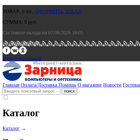
ТОВАР:
0
шт.,
ОФОРМИТЬ ЗАКАЗ
СУММА:
0
руб.
Состояние склада на 07/08/2026 10:05
+7 (900) 0688 008.
Вход.
Регистрация
Главная
Оплата/Доставка
Помощь
О магазине
Новости
Гостева
Каталог
Каталог
→