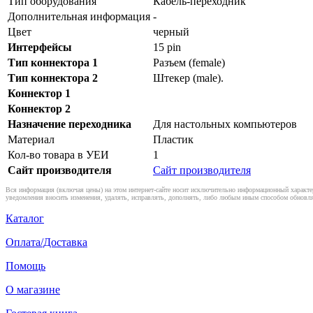
Тип оборудования
Кабель-переходник
Дополнительная информация
-
Цвет
черный
Интерфейсы
15 pin
Тип коннектора 1
Разъем (female)
Тип коннектора 2
Штекер (male).
Коннектор 1
Коннектор 2
Назначение переходника
Для настольных компьютеров
Материал
Пластик
Кол-во товара в УЕИ
1
Сайт производителя
Сайт производителя
Вся информация (включая цены) на этом интернет-сайте носит исключительно информационный характер
уведомления вносить изменения, удалять, исправлять, дополнять, либо любым иным способом обновля
Каталог
Оплата/Доставка
Помощь
О магазине