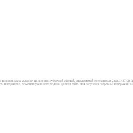
 и ни при каких условиях не является публичной офертой, определяемой положениями Статьи 437 (2) Гр
ть информацию, размещенную во всех разделах данного сайта. Для получения подробной информации о ст