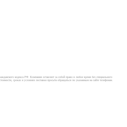
ажданского кодекса РФ. Компания оставляет за собой право в любое время без специального
оимости, сроках и условиях поставки просьба обращаться по указанным на сайте телефонам.