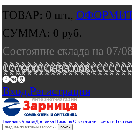
ТОВАР:
0
шт.,
ОФОРМИТ
СУММА:
0
руб.
Состояние склада на 07/0
+7 (900) 0688 008.
Вход.
Регистрация
Главная
Оплата/Доставка
Помощь
О магазине
Новости
Гостева