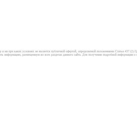
 и ни при каких условиях не является публичной офертой, определяемой положениями Статьи 437 (2) Гр
ть информацию, размещенную во всех разделах данного сайта. Для получения подробной информации о ст