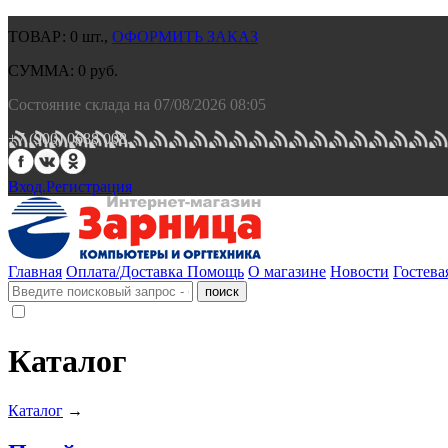
ТОВАР:
0
шт.,
ОФОРМИТЬ ЗАКАЗ
СУММА:
0
руб.
Состояние склада на 07/08/2026 08:05
+7 (900) 0688 008.
Вход.
Регистрация
Главная
Оплата/Доставка
Помощь
О магазине
Новости
Гостева
Каталог
Каталог
→