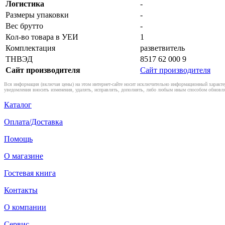
Логистика
-
Размеры упаковки
-
Вес брутто
-
Кол-во товара в УЕИ
1
Комплектация
разветвитель
ТНВЭД
8517 62 000 9
Сайт производителя
Сайт производителя
Вся информация (включая цены) на этом интернет-сайте носит исключительно информационный характер
уведомления вносить изменения, удалять, исправлять, дополнять, либо любым иным способом обновля
Каталог
Оплата/Доставка
Помощь
О магазине
Гостевая книга
Контакты
О компании
Сервис