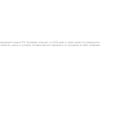
ажданского кодекса РФ. Компания оставляет за собой право в любое время без специального
оимости, сроках и условиях поставки просьба обращаться по указанным на сайте телефонам.