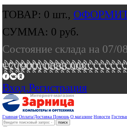
ТОВАР:
0
шт.,
ОФОРМИТ
СУММА:
0
руб.
Состояние склада на 07/0
+7 (900) 0688 008.
Вход.
Регистрация
Главная
Оплата/Доставка
Помощь
О магазине
Новости
Гостева