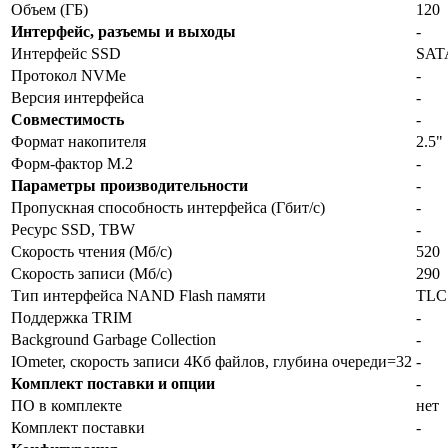
Объем (ГБ)
120
Интерфейс, разъемы и выходы
-
Интерфейс SSD
SAT
Протокол NVMe
-
Версия интерфейса
-
Совместимость
-
Формат накопителя
2.5"
Форм-фактор M.2
-
Параметры производительности
-
Пропускная способность интерфейса (Гбит/с)
-
Ресурс SSD, TBW
-
Скорость чтения (Мб/с)
520
Скорость записи (Мб/с)
290
Тип интерфейса NAND Flash памяти
TLC
Поддержка TRIM
-
Background Garbage Collection
-
IOmeter, скорость записи 4Кб файлов, глубина очереди=32
-
Комплект поставки и опции
-
ПО в комплекте
нет
Комплект поставки
-