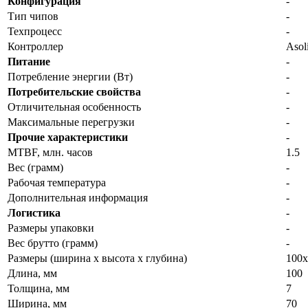
Конфигурация
-
Тип чипов
-
Техпроцесс
-
Контроллер
Asol
Питание
-
Потребление энергии (Вт)
-
Потребительские свойства
-
Отличительная особенность
-
Максимальные перегрузки
-
Прочие характеристики
-
MTBF, млн. часов
1.5
Вес (грамм)
-
Рабочая температура
-
Дополнительная информация
-
Логистика
-
Размеры упаковки
-
Вес брутто (грамм)
-
Размеры (ширина x высота x глубина)
100х
Длина, мм
100
Толщина, мм
7
Ширина, мм
70