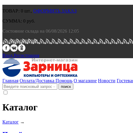
ТОВАР:
0
шт.,
ОФОРМИТЬ ЗАКАЗ
СУММА:
0
руб.
Состояние склада на 06/08/2026 12:05
+7 (900) 0688 008.
Вход.
Регистрация
Главная
Оплата/Доставка
Помощь
О магазине
Новости
Гостева
Каталог
Каталог
→