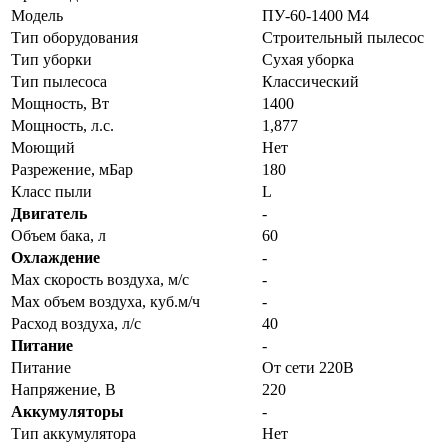
Модель
ПУ-60-1400 М4
Тип оборудования
Строительный пылесос
Тип уборки
Сухая уборка
Тип пылесоса
Классический
Мощность, Вт
1400
Мощность, л.с.
1,877
Моющий
Нет
Разрежение, мБар
180
Класс пыли
L
Двигатель
-
Объем бака, л
60
Охлаждение
-
Max скорость воздуха, м/с
-
Max объем воздуха, куб.м/ч
-
Расход воздуха, л/с
40
Питание
-
Питание
От сети 220В
Напряжение, В
220
Аккумуляторы
-
Тип аккумулятора
Нет