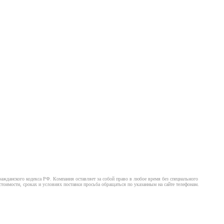
ажданского кодекса РФ. Компания оставляет за собой право в любое время без специального
оимости, сроках и условиях поставки просьба обращаться по указанным на сайте телефонам.