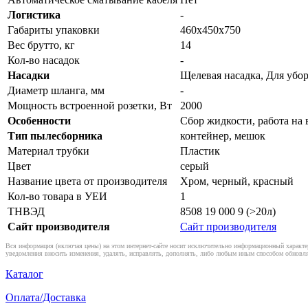
Логистика
-
Габариты упаковки
460x450x750
Вес брутто, кг
14
Кол-во насадок
-
Насадки
Щелевая насадка, Для убо
Диаметр шланга, мм
-
Мощность встроенной розетки, Вт
2000
Особенности
Сбор жидкости, работа на
Тип пылесборника
контейнер, мешок
Материал трубки
Пластик
Цвет
серый
Название цвета от производителя
Хром, черный, красный
Кол-во товара в УЕИ
1
ТНВЭД
8508 19 000 9 (>20л)
Сайт производителя
Сайт производителя
Вся информация (включая цены) на этом интернет-сайте носит исключительно информационный характер
уведомления вносить изменения, удалять, исправлять, дополнять, либо любым иным способом обновля
Каталог
Оплата/Доставка