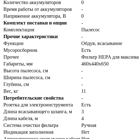
Количество аккумуляторов
0
Время работы от аккумуляторов
-
Напряжение аккумулятора, В
0
Комплект поставки и опции
-
Комплектация
Пылесос
Прочие характеристики
-
Функции
Обдув, всасывание
Мусоросборник
Есть
Прочее
Фильтр HEPA для максимал
Габариты, мм
460x440x650
Высота пылесоса, см
-
Ширина пылесоса, см
-
Глубина, см
-
Вес, кг
11
Потребительские свойства
-
Розетка для электроинструмента
Есть
Длина всасывающего шланга, м
3
Длина кабеля, м
4
Система очистки фильтра
Ручная
Индикация заполнения
Нет
Автоматическое сматывание кабеля
Нет