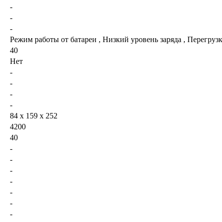
-
-
-
Режим работы от батареи , Низкий уровень заряда , Перегру
40
Нет
-
-
-
-
84 x 159 x 252
4200
40
-
-
-
-
-
-
-