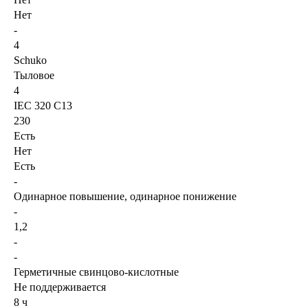
Нет
-
4
Schuko
Тыловое
4
IEC 320 C13
230
Есть
Нет
Есть
-
Одинарное повышение, одинарное понижение
-
1,2
-
-
Герметичные свинцово-кислотные
Не поддерживается
8 ч