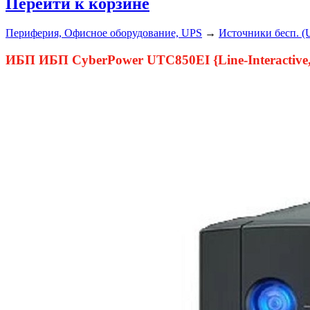
Перейти к корзине
Периферия, Офисное оборудование, UPS
→
Источники бесп. (
ИБП ИБП CyberPower UTC850EI {Line-Interactive, 