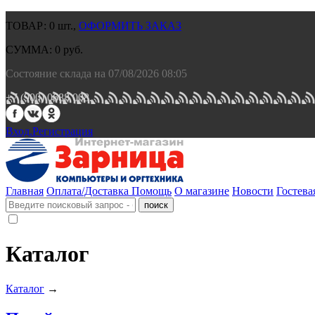
ТОВАР:
0
шт.,
ОФОРМИТЬ ЗАКАЗ
СУММА:
0
руб.
Состояние склада на 07/08/2026 08:05
+7 (900) 0688 008.
Вход.
Регистрация
Главная
Оплата/Доставка
Помощь
О магазине
Новости
Гостева
Каталог
Каталог
→