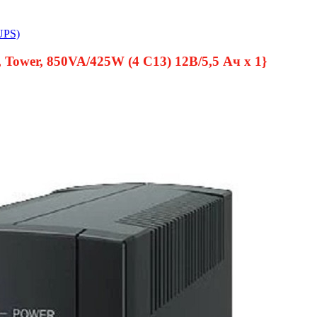
UPS)
Tower, 850VA/425W (4 C13) 12В/5,5 Ач х 1}