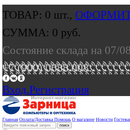
ТОВАР:
0
шт.,
ОФОРМИТ
СУММА:
0
руб.
Состояние склада на 07/0
+7 (900) 0688 008.
Вход.
Регистрация
Главная
Оплата/Доставка
Помощь
О магазине
Новости
Гостева