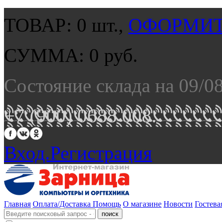
ТОВАР:
0
шт.,
ОФОРМИТ
СУММА:
0
руб.
Состояние склада на 09/0
+7 (900) 0688 008.
Вход.
Регистрация
Главная
Оплата/Доставка
Помощь
О магазине
Новости
Гостева