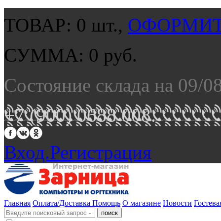
ТОВАР:
0
шт.,
ОФОРМИТ
СУММА:
0
руб.
Состояние склада на 09/0
+7 (900) 0688 008.
Вход.
Регистрация
Главная
Оплата/Доставка
Помощь
О магазине
Новости
Гостева