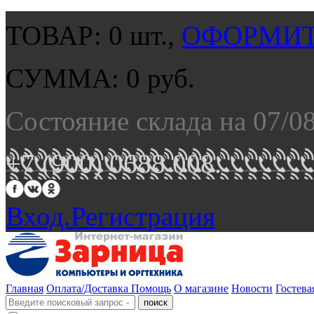
ТОВАР:
0
шт.,
ОФОРМИТ
СУММА:
0
руб.
Состояние склада на 07/0
+7 (900) 0688 008.
Вход.
Регистрация
Главная
Оплата/Доставка
Помощь
О магазине
Новости
Гостева