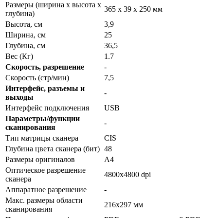
Размеры (ширина x высота x
365 x 39 x 250 мм
глубина)
Высота, см
3,9
Ширина, см
25
Глубина, см
36,5
Вес (Кг)
1.7
Скорость, разрешение
-
Скорость (стр/мин)
7,5
Интерфейс, разъемы и
-
выходы
Интерфейс подключения
USB
Параметры/функции
-
сканирования
Тип матрицы сканера
CIS
Глубина цвета сканера (бит)
48
Размеры оригиналов
A4
Оптическое разрешение
4800x4800 dpi
сканера
Аппаратное разрешение
-
Макс. размеры области
216х297 мм
сканирования