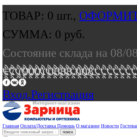
ТОВАР:
0
шт.,
ОФОРМИТ
СУММА:
0
руб.
Состояние склада на 08/0
+7 (900) 0688 008.
Вход.
Регистрация
Главная
Оплата/Доставка
Помощь
О магазине
Новости
Гостева