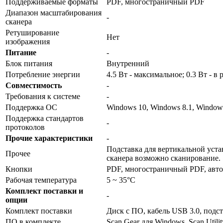
Поддерживаемые форматы
PDF, многостраничный PDF
Диапазон масштабирования
-
сканера
Ретуширование
Нет
изображения
Питание
-
Блок питания
Внутренний
Потребление энергии
4.5 Вт - максимальное; 0.3 Вт - 
Совместимость
-
Требования к системе
-
Поддержка ОС
Windows 10, Windows 8.1, Window
Поддержка стандартов
-
протоколов
Прочие характеристики
-
Подставка для вертикальной уста
Прочее
сканера возможно сканирование.
Кнопки
PDF, многостраничный PDF, авто
Рабочая температура
5 ~ 35°C
Комплект поставки и
-
опции
Комплект поставки
Диск с ПО, кабель USB 3.0, подс
ПО в комплекте
Scan Gear для Windows, Scan Utili