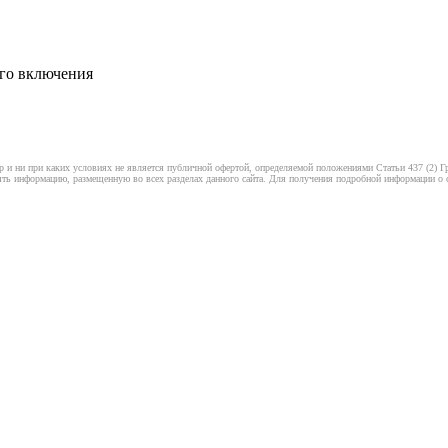
ого включения
 и ни при каких условиях не является публичной офертой, определяемой положениями Статьи 437 (2) Гр
ть информацию, размещенную во всех разделах данного сайта. Для получения подробной информации о ст