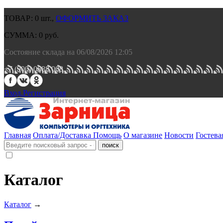
ТОВАР:
0
шт.,
ОФОРМИТЬ ЗАКАЗ
СУММА:
0
руб.
Состояние склада на 06/08/2026 12:05
+7 (900) 0688 008.
Вход.
Регистрация
Главная
Оплата/Доставка
Помощь
О магазине
Новости
Гостева
Каталог
Каталог
→