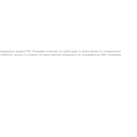
ажданского кодекса РФ. Компания оставляет за собой право в любое время без специального
оимости, сроках и условиях поставки просьба обращаться по указанным на сайте телефонам.