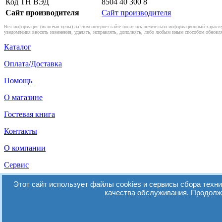
Код ТН ВЭД
8504 40 300 8
Сайт производителя
Сайт производителя
Вся информация (включая цены) на этом интернет-сайте носит исключительно информационный характер
уведомления вносить изменения, удалять, исправлять, дополнять, либо любым иным способом обновля
Каталог
Оплата/Доставка
Помощь
О магазине
Гостевая книга
Контакты
О компании
Сервис
Мы в Facebook
Этот сайт использует файлы cookies и сервисы сбора техн
качества обслуживания. Продолжа
Мы в Контакте
© 2014-2026 Зарница / Интернет-магазин kupinedorogo.ru