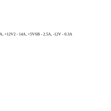
A, +12V2 - 14A, +5VSB - 2.5A, -12V - 0.3A