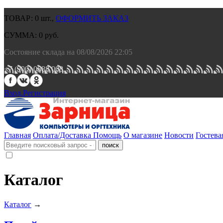
ТОВАР:
0
шт.,
ОФОРМИТЬ ЗАКАЗ
СУММА:
0
руб.
Состояние склада на 08/08/2026 22:05
+7 (900) 0688 008.
Вход.
Регистрация
Главная
Оплата/Доставка
Помощь
О магазине
Новости
Гостева
Каталог
Каталог
→