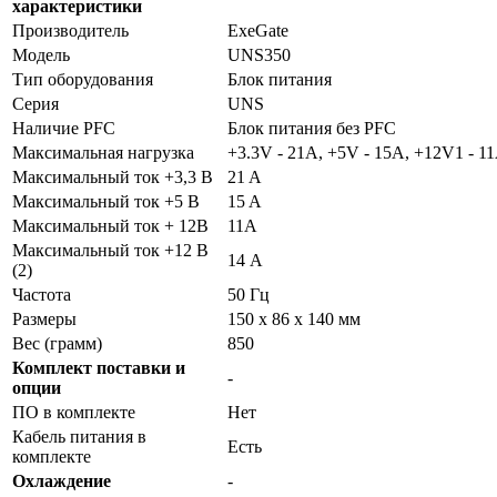
характеристики
Производитель
ExeGate
Модель
UNS350
Тип оборудования
Блок питания
Серия
UNS
Наличие PFC
Блок питания без PFC
Максимальная нагрузка
+3.3V - 21A, +5V - 15A, +12V1 - 11
Максимальный ток +3,3 В
21 A
Максимальный ток +5 В
15 A
Максимальный ток + 12В
11А
Максимальный ток +12 В
14 А
(2)
Частота
50 Гц
Размеры
150 x 86 x 140 мм
Вес (грамм)
850
Комплект поставки и
-
опции
ПО в комплекте
Нет
Кабель питания в
Есть
комплекте
Охлаждение
-