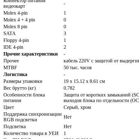
Коннектор питания
-
видеокарт
Molex 4-pin
1
Molex 4 + 4 pin
0
Molex 8 pin
0
SATA
3
Floppy 4-pin
1
IDE 4-pin
2
Прочие характеристики
-
Прочее
кабель 220V с защитой от выдерги
MTBF
50 тыс. часов
Логистика
-
Размеры упаковки
19 x 15.12 x 8.61 см
Вес брутто (кг)
0.782
Особенности блока
Защита от коротких замыканий (S
питания
выходов блока по отдельности (OC
Цвет
Серый, хром
Поддержка синхронизации
Нет
RGB подсветки
Подсветка
Нет
Количество товара в УЕИ
1