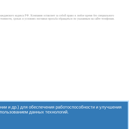
ажданского кодекса РФ. Компания оставляет за собой право в любое время без специального
оимости, сроках и условиях поставки просьба обращаться по указанным на сайте телефонам.
нии и др.) для обеспечения работоспособности и улучшения
спользованием данных технологий.