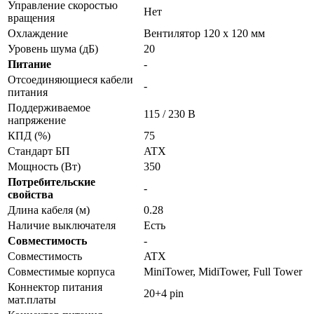
Управление скоростью
Нет
вращения
Охлаждение
Вентилятор 120 x 120 мм
Уровень шума (дБ)
20
Питание
-
Отсоединяющиеся кабели
-
питания
Поддерживаемое
115 / 230 В
напряжение
КПД (%)
75
Стандарт БП
ATX
Мощность (Вт)
350
Потребительские
-
свойства
Длина кабеля (м)
0.28
Наличие выключателя
Есть
Совместимость
-
Совместимость
ATX
Совместимые корпуса
MiniTower, MidiTower, Full Tower
Коннектор питания
20+4 pin
мат.платы