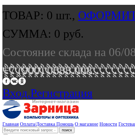
ТОВАР:
0
шт.,
ОФОРМИТ
СУММА:
0
руб.
Состояние склада на 06/0
+7 (900) 0688 008.
Вход.
Регистрация
Главная
Оплата/Доставка
Помощь
О магазине
Новости
Гостева