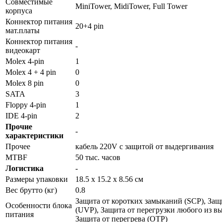
Совместимые
MiniTower, MidiTower, Full Tower
корпуса
Коннектор питания
20+4 pin
мат.платы
Коннектор питания
-
видеокарт
Molex 4-pin
1
Molex 4 + 4 pin
0
Molex 8 pin
0
SATA
3
Floppy 4-pin
1
IDE 4-pin
2
Прочие
-
характеристики
Прочее
кабель 220V с защитой от выдергивания
MTBF
50 тыс. часов
Логистика
-
Размеры упаковки
18.5 x 15.2 x 8.56 см
Вес брутто (кг)
0.8
Защита от коротких замыканий (SCP), За
Особенности блока
(UVP), Защита от перегрузки любого из вы
питания
Защита от перегрева (OTP)