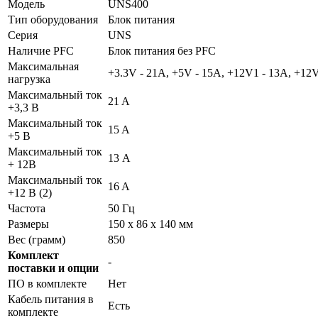
Модель
UNS400
Тип оборудования
Блок питания
Серия
UNS
Наличие PFC
Блок питания без PFC
Максимальная
+3.3V - 21A, +5V - 15A, +12V1 - 13A, +12V
нагрузка
Максимальный ток
21 A
+3,3 В
Максимальный ток
15 A
+5 В
Максимальный ток
13 А
+ 12В
Максимальный ток
16 A
+12 В (2)
Частота
50 Гц
Размеры
150 x 86 x 140 мм
Вес (грамм)
850
Комплект
-
поставки и опции
ПО в комплекте
Нет
Кабель питания в
Есть
комплекте