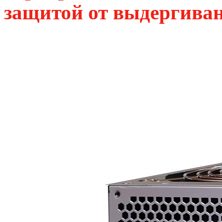
защитой от выдергива